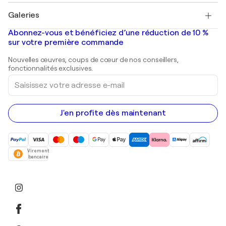
Tableaux à vendre
Salvador Dalí
Galeries
Tableaux abstraits à vendre
Banksy
Peintures à l'huile
Mr. Brainwash
Galeries d'art en France
Abonnez-vous et bénéficiez d’une réduction de 10 %
Peintures de paysage
Shepard Fairey
Galeries d'art en Belgique
sur votre première commande
Estampes
Sculptures
Nouvelles œuvres, coups de cœur de nos conseillers,
Peintures acryliques
fonctionnalités exclusives.
Saisissez
votre
adresse
e-
mail
J'en profite dès maintenant
Virement
bancaire