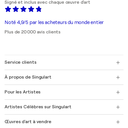
Signé et inclus avec chaque œuvre d'art
Noté 4,9/5 par les acheteurs du monde entier
Plus de 20 000 avis clients
Service clients
Nous contacter
À propos de Singulart
Expédition
Politique de retour
A propos de nous
Témoignages de clients
Pour les Artistes
FAQ
Offrir une carte cadeau
Sociétés affiliées
Rejoignez notre programme commercial
Rejoindre Singulart en tant qu'artiste
Nos artistes
Mon compte
Artistes Célèbres sur Singulart
Se connecter en tant qu'Artiste
Magazine Singulart
Protection acheteur
Emplois
+33 1 76 44 06 42
Henri Matisse
Découvrez une sélection d'art original
Œuvres d'art à vendre
Marc Chagall
Pablo Picasso