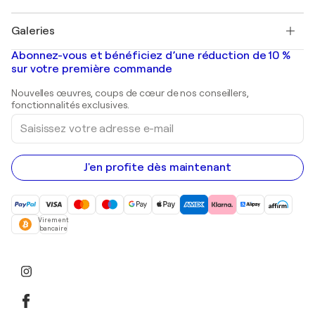
Pablo Picasso
Tableaux à vendre
Salvador Dalí
Galeries
Tableaux abstraits à vendre
Banksy
Peintures à l'huile
Mr. Brainwash
Galeries d'art en France
Abonnez-vous et bénéficiez d’une réduction de 10 %
Peintures de paysage
Shepard Fairey
Galeries d'art en Belgique
sur votre première commande
Estampes
Sculptures
Nouvelles œuvres, coups de cœur de nos conseillers,
Peintures acryliques
fonctionnalités exclusives.
Saisissez
votre
adresse
e-
mail
J'en profite dès maintenant
Virement
bancaire