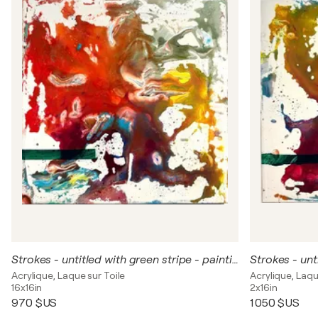
Strokes - untitled with green stripe - painting 3
Acrylique, Laque sur Toile
Acrylique, Laqu
16x16in
2x16in
970 $US
1 050 $US