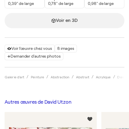
0,39" de large
0,78" de large
0,98" de large
Voir en 3D
Voir l'œuvre chez vous
8 images
Demander d'autres photos
Galerie d'art
Peinture
Abstraction
Abstrait
Acrylique
David 
Autres œuvres de
David Utzon