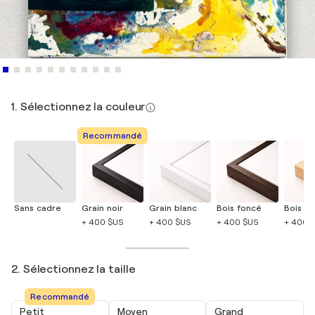
1. Sélectionnez la couleur
Recommandé
Sans cadre
Grain noir
Grain blanc
Bois foncé
Bois cla
+ 400 $US
+ 400 $US
+ 400 $US
+ 400 
2. Sélectionnez la taille
Recommandé
Petit
Moyen
Grand