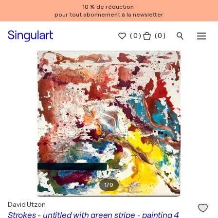
10 % de réduction
pour tout abonnement à la newsletter
(
0
)
( 0 )
1
/
9
David Utzon
Strokes - untitled with green stripe - painting 4