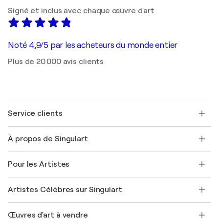
Signé et inclus avec chaque œuvre d'art
Noté 4,9/5 par les acheteurs du monde entier
Plus de 20 000 avis clients
Service clients
Nous contacter
À propos de Singulart
Expédition
Politique de retour
A propos de nous
Témoignages de clients
Pour les Artistes
FAQ
Offrir une carte cadeau
Sociétés affiliées
Rejoignez notre programme commercial
Rejoindre Singulart en tant qu'artiste
Nos artistes
Mon compte
Artistes Célèbres sur Singulart
Se connecter en tant qu'Artiste
Magazine Singulart
Protection acheteur
Emplois
+33 1 76 44 06 42
Henri Matisse
Découvrez une sélection d'art original
Œuvres d'art à vendre
Marc Chagall