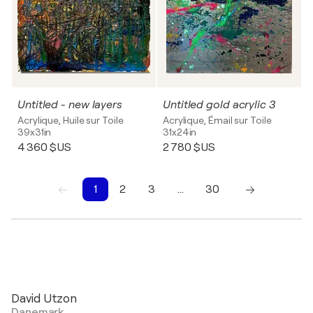
Untitled - new layers
Untitled gold acrylic 3
Acrylique, Huile sur Toile
Acrylique, Émail sur Toile
39x31in
31x24in
4 360 $US
2 780 $US
1
2
3
…
30
1
2
3
4
5
6
7
8
9
10
David Utzon
Danemark