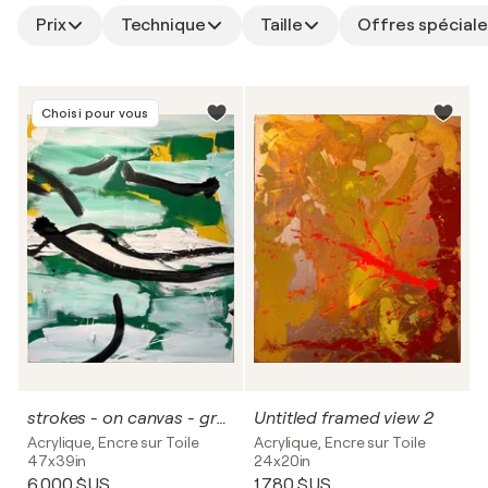
Prix
Technique
Taille
Offres spéciale
Choisi pour vous
strokes - on canvas - green, yellow, black ink. 3
Untitled framed view 2
Acrylique, Encre sur Toile
Acrylique, Encre sur Toile
47x39in
24x20in
6 000 $US
1 780 $US