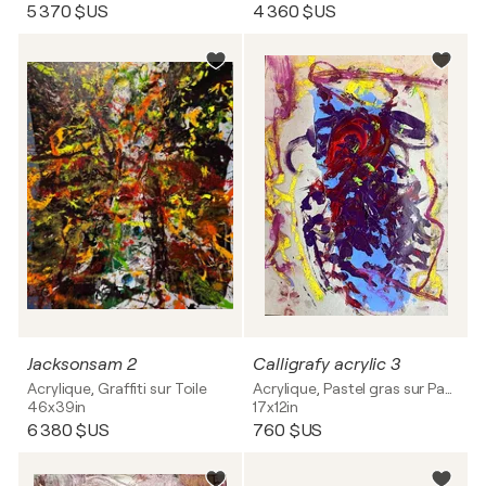
5 370 $US
4 360 $US
Jacksonsam 2
Calligrafy acrylic 3
Acrylique, Graffiti sur Toile
Acrylique, Pastel gras sur Papier
46x39in
17x12in
6 380 $US
760 $US