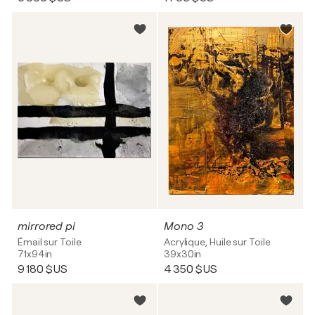
mirrored pi
Mono 3
Émail sur Toile
Acrylique, Huile sur Toile
71x94in
39x30in
9 180 $US
4 350 $US