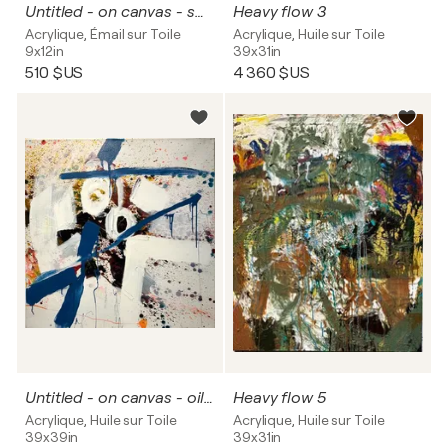
Untitled - on canvas - small.
Heavy flow 3
Acrylique, Émail sur Toile
Acrylique, Huile sur Toile
9x12in
39x31in
510 $US
4 360 $US
Untitled - on canvas - oil, acrylic, blue, white.
Heavy flow 5
Acrylique, Huile sur Toile
Acrylique, Huile sur Toile
39x39in
39x31in