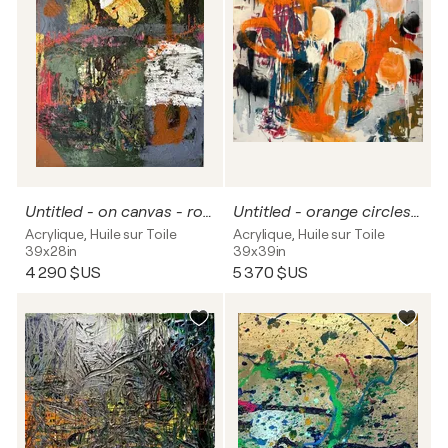
Untitled - on canvas - rosa, green, black, red.
Untitled - orange circles 3
Acrylique, Huile sur Toile
Acrylique, Huile sur Toile
39x28in
39x39in
4 290 $US
5 370 $US