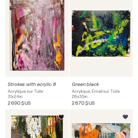
Strokes with acrylic 8
Green black
Acrylique sur Toile
Acrylique, Émail sur Toile
31x24in
28x35in
2 690 $US
2 870 $US