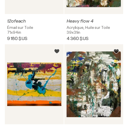
12ofeach
Heavy flow 4
Émail sur Toile
Acrylique, Huile sur Toile
71x94in
39x31in
9 180 $US
4 360 $US