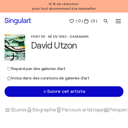
10 % de réduction
pour tout abonnement à la newsletter
(
0
)
( 0 )
PEINTRE · NÉ EN 1983 - DANEMARK
David Utzon
Repéré par des galeries d'art
Inclus dans des curations de galeries d'art
Suivre cet artiste
Œuvres
Biographie
Parcours artistique
Perspect