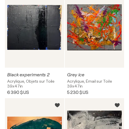
Black experiments 2
Grey ice
Acrylique, Objets sur Toile
Acrylique, Émail sur Toile
39x47in
39x47in
6 390 $US
5 230 $US