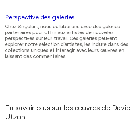
Galleri Orange / Havnen - Helsingør, Danemark
2020
Alumichem, Danemark
Perspective des galeries
Chez Singulart, nous collaborons avec des galeries
partenaires pour offrir aux artistes de nouvelles
perspectives sur leur travail. Ces galeries peuvent
explorer notre sélection d'artistes, les inclure dans des
collections uniques et interagir avec leurs œuvres en
laissant des commentaires.
En savoir plus sur les œuvres de David
Utzon