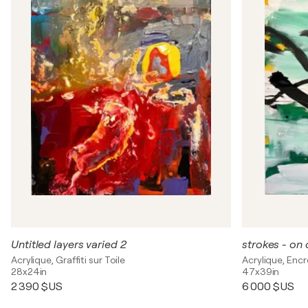
Untitled layers varied 2
Acrylique, Graffiti sur Toile
Acrylique, Encr
28x24in
47x39in
2 390 $US
6 000 $US