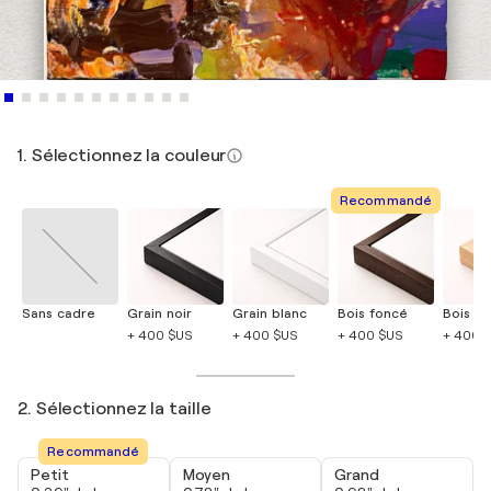
1. Sélectionnez la couleur
Recommandé
Sans cadre
Grain noir
Grain blanc
Bois foncé
Bois cla
+ 400 $US
+ 400 $US
+ 400 $US
+ 400 
2. Sélectionnez la taille
Recommandé
Petit
Moyen
Grand