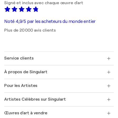
Signé et inclus avec chaque œuvre d'art
Noté 4,9/5 par les acheteurs du monde entier
Plus de 20 000 avis clients
Service clients
Nous contacter
À propos de Singulart
Expédition
Politique de retour
A propos de nous
Témoignages de clients
Pour les Artistes
FAQ
Offrir une carte cadeau
Sociétés affiliées
Rejoignez notre programme commercial
Rejoindre Singulart en tant qu'artiste
Nos artistes
Mon compte
Artistes Célèbres sur Singulart
Se connecter en tant qu'Artiste
Magazine Singulart
Protection acheteur
Emplois
+33 1 76 44 06 42
Henri Matisse
Découvrez une sélection d'art original
Œuvres d'art à vendre
Marc Chagall