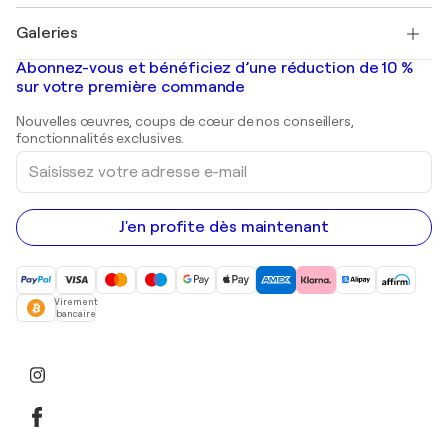
Pablo Picasso
Tableaux à vendre
Salvador Dalí
Galeries
Tableaux abstraits à vendre
Banksy
Peintures à l'huile
Mr. Brainwash
Galeries d'art en France
Abonnez-vous et bénéficiez d’une réduction de 10 %
Peintures de paysage
Shepard Fairey
Galeries d'art en Belgique
sur votre première commande
Estampes
Sculptures
Nouvelles œuvres, coups de cœur de nos conseillers,
Peintures acryliques
fonctionnalités exclusives.
Saisissez
votre
adresse
e-
mail
J'en profite dès maintenant
Virement
bancaire