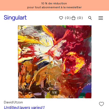
10 % de réduction
pour tout abonnement à la newsletter
(
0
)
( 0 )
1
/
8
David Utzon
Untitled layers varied 1