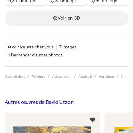
0,39" de large
0,78" de large
0,98" de large
Voir en 3D
Voir l'œuvre chez vous
7 images
Demander d'autres photos
Galerie d'art
Peinture
Abstraction
Abstrait
Acrylique
David 
Autres œuvres de
David Utzon