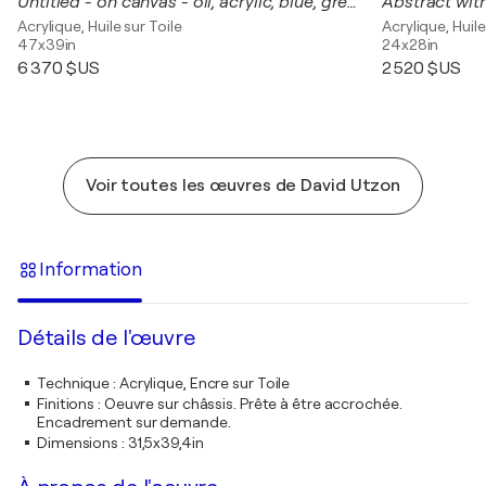
Untitled - on canvas - oil, acrylic, blue, green 2.
Abstract with
Acrylique, Huile sur Toile
Acrylique, Huile
47x39in
24x28in
6 370 $US
2 520 $US
Voir toutes les œuvres de David Utzon
Information
Détails de l'œuvre
Technique
:
Acrylique, Encre sur Toile
Finitions
:
Oeuvre sur châssis. Prête à être accrochée.
Encadrement sur demande.
Dimensions
:
31,5x39,4in