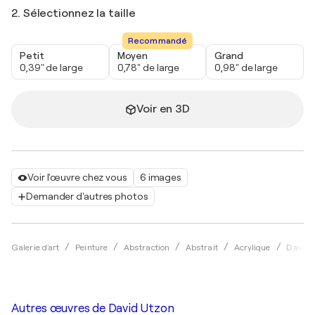
2. Sélectionnez la taille
Recommandé
Petit
Moyen
Grand
0,39" de large
0,78" de large
0,98" de large
Voir en 3D
Voir l'œuvre chez vous
6 images
Demander d'autres photos
Galerie d'art
Peinture
Abstraction
Abstrait
Acrylique
David 
Autres œuvres de
David Utzon