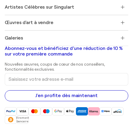
Rejoindre Singulart en tant qu'artiste
Nos artistes
Mon compte
Artistes Célèbres sur Singulart
Se connecter en tant qu'Artiste
Magazine Singulart
Protection acheteur
Emplois
+33 1 76 44 06 42
Henri Matisse
Découvrez une sélection d'art original
Œuvres d'art à vendre
Marc Chagall
Pablo Picasso
Tableaux à vendre
Salvador Dalí
Galeries
Tableaux abstraits à vendre
Banksy
Peintures à l'huile
Mr. Brainwash
Galeries d'art en France
Abonnez-vous et bénéficiez d’une réduction de 10 %
Peintures de paysage
Shepard Fairey
Galeries d'art en Belgique
sur votre première commande
Estampes
Sculptures
Nouvelles œuvres, coups de cœur de nos conseillers,
Peintures acryliques
fonctionnalités exclusives.
Saisissez
votre
adresse
e-
mail
J'en profite dès maintenant
Virement
bancaire