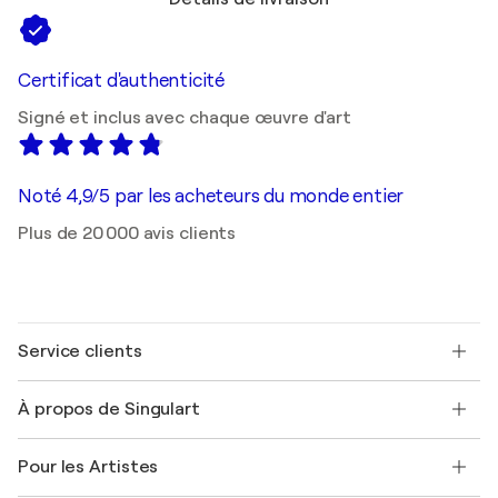
Certificat d'authenticité
Signé et inclus avec chaque œuvre d'art
Noté 4,9/5 par les acheteurs du monde entier
Plus de 20 000 avis clients
Service clients
Nous contacter
À propos de Singulart
Expédition
Politique de retour
A propos de nous
Témoignages de clients
Pour les Artistes
FAQ
Offrir une carte cadeau
Sociétés affiliées
Rejoignez notre programme commercial