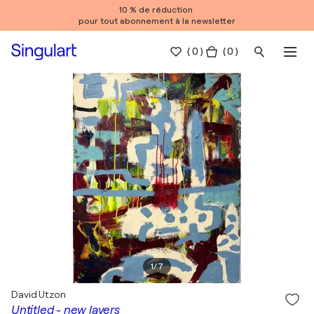
10 % de réduction
pour tout abonnement à la newsletter
(
0
)
( 0 )
1
/
7
David Utzon
Untitled - new layers