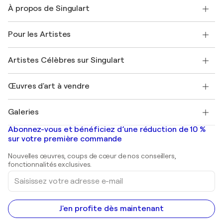
Nous contacter
À propos de Singulart
Expédition
Politique de retour
A propos de nous
Témoignages de clients
Pour les Artistes
FAQ
Offrir une carte cadeau
Sociétés affiliées
Rejoignez notre programme commercial
Rejoindre Singulart en tant qu'artiste
Nos artistes
Mon compte
Artistes Célèbres sur Singulart
Se connecter en tant qu'Artiste
Magazine Singulart
Protection acheteur
Emplois
+33 1 76 44 06 42
Henri Matisse
Découvrez une sélection d'art original
Œuvres d'art à vendre
Marc Chagall
Pablo Picasso
Tableaux à vendre
Salvador Dalí
Galeries
Tableaux abstraits à vendre
Banksy
Peintures à l'huile
Mr. Brainwash
Galeries d'art en France
Abonnez-vous et bénéficiez d’une réduction de 10 %
Peintures de paysage
Shepard Fairey
Galeries d'art en Belgique
sur votre première commande
Estampes
Sculptures
Nouvelles œuvres, coups de cœur de nos conseillers,
Peintures acryliques
fonctionnalités exclusives.
Saisissez
votre
adresse
e-
mail
J'en profite dès maintenant