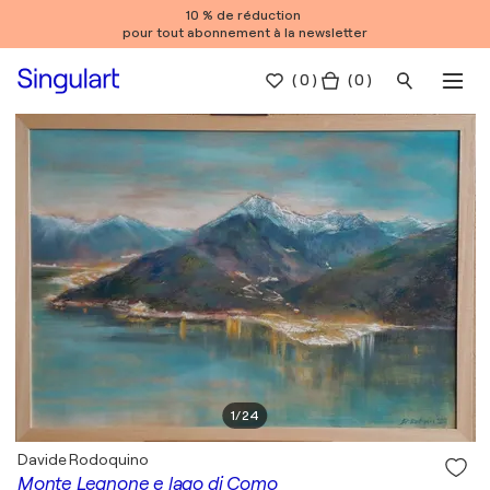
10 % de réduction
pour tout abonnement à la newsletter
(
0
)
( 0 )
1
/
24
Davide Rodoquino
Monte Legnone e lago di Como