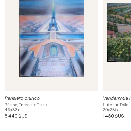
Pensiero onirico
Vendemmia it
Résine, Encre sur Tissu
Huile sur Toile
43x33in
20x28in
8 440 $US
1 480 $US