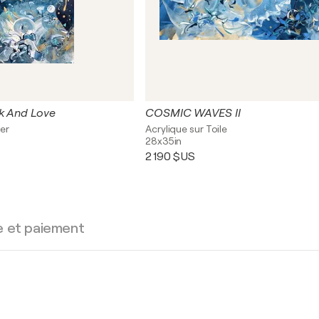
k And Love
COSMIC WAVES II
ier
Acrylique sur Toile
28x35in
2 190 $US
e et paiement