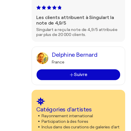
Les clients attribuent à Singulart la
note de 4,9/5
Singulart a reçu la note de 4,9/5 attribuée
par plus de 20 000 clients.
Delphine Bernard
France
Suivre
Catégories d'artistes
Rayonnement international
Participation à des foires
Inclus dans des curations de galeries d'art