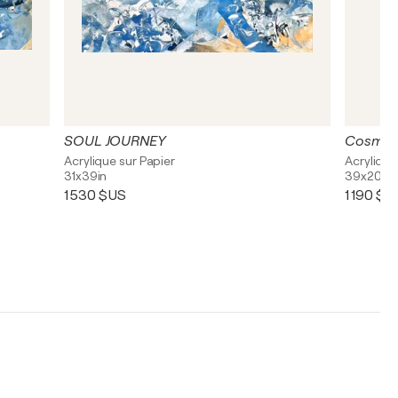
SOUL JOURNEY
Cosmic 
Acrylique sur Papier
Acrylique
31x39in
39x20in
1 530 $US
1 190 $U