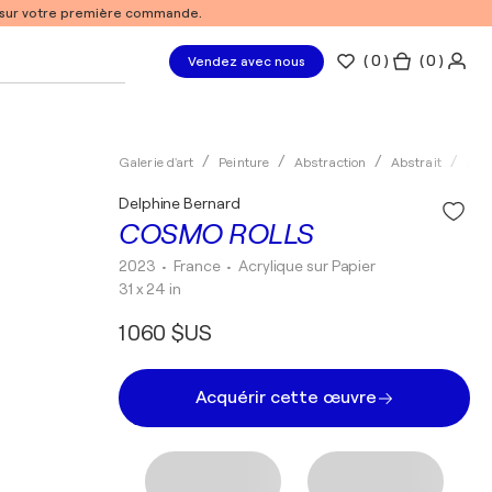
% sur votre première commande.
(
0
)
( 0 )
Vendez avec nous
Galerie d'art
Peinture
Abstraction
Abstrait
Acry
Delphine Bernard
COSMO ROLLS
2023
• France
•
Acrylique sur Papier
31 x 24 in
1 060 $US
Acquérir cette œuvre