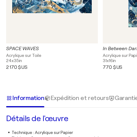
SPACE WAVES
In Between Dar
Acrylique sur Toile
Acrylique sur Pap
24x35in
31x16in
2 170 $US
770 $US
Information
Expédition et retours
Garanti
Détails de l'œuvre
Technique
:
Acrylique sur Papier