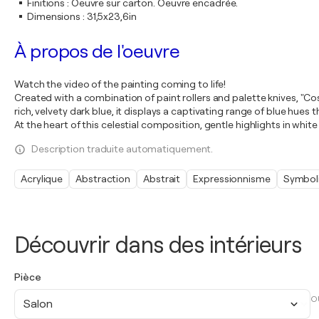
Finitions
:
Oeuvre sur carton. Oeuvre encadrée.
Dimensions
:
31,5x23,6in
À propos de l'oeuvre
Watch the video of the painting coming to life!
Created with a combination of paint rollers and palette knives, "C
rich, velvety dark blue, it displays a captivating range of blue hues
At the heart of this celestial composition, gentle highlights in whit
Description traduite automatiquement.
Acrylique
Abstraction
Abstrait
Expressionnisme
Symbol
Découvrir dans des intérieurs
Pièce
O
Salon