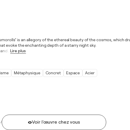
osmorolls" is an allegory of the ethereal beauty of the cosmos, which 
 that evoke the enchanting depth of a starry night sky.
e and
…
Lire plus
isme
Métaphysique
Concret
Espace
Acier
Voir l'œuvre chez vous
U