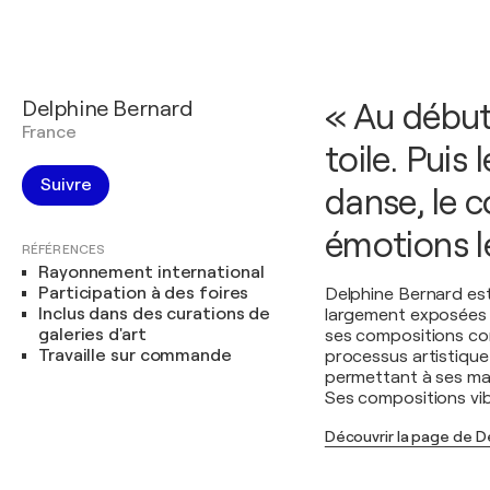
Delphine Bernard
« Au début,
France
toile. Pui
Suivre
danse, le c
émotions l
RÉFÉRENCES
Rayonnement international
Participation à des foires
Delphine Bernard est
Inclus dans des curations de
largement exposées 
galeries d'art
ses compositions com
Travaille sur commande
processus artistique
permettant à ses mai
Ses compositions vibr
Découvrir la page de D