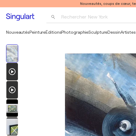
Nouveautés, coups de cœur, t
Rechercher 
New York
Photographie
Nouveautés
Peinture
Éditions
Photographie
Sculpture
Dessin
Artistes
Pop Art
Pablo Picasso