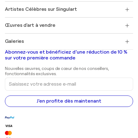
Rejoignez notre programme commercial
Rejoindre Singulart en tant qu'artiste
Nos artistes
Mon compte
Artistes Célèbres sur Singulart
Se connecter en tant qu'Artiste
Magazine Singulart
Protection acheteur
Emplois
+33 1 76 44 06 42
Henri Matisse
Découvrez une sélection d'art original
Œuvres d'art à vendre
Marc Chagall
Pablo Picasso
Tableaux à vendre
Salvador Dalí
Galeries
Tableaux abstraits à vendre
Banksy
Peintures à l'huile
Mr. Brainwash
Galeries d'art en France
Abonnez-vous et bénéficiez d’une réduction de 10 %
Peintures de paysage
Shepard Fairey
Galeries d'art en Belgique
sur votre première commande
Estampes
Sculptures
Nouvelles œuvres, coups de cœur de nos conseillers,
Peintures acryliques
fonctionnalités exclusives.
Saisissez
votre
adresse
e-
mail
J'en profite dès maintenant