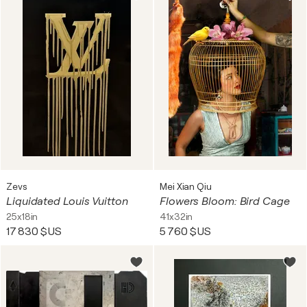
Zevs
Mei Xian Qiu
Liquidated Louis Vuitton
Flowers Bloom: Bird Cage
25x18in
41x32in
17 830 $US
5 760 $US