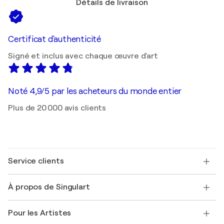
Détails de livraison
Certificat d'authenticité
Signé et inclus avec chaque œuvre d'art
Noté 4,9/5 par les acheteurs du monde entier
Plus de 20 000 avis clients
Service clients
Nous contacter
À propos de Singulart
Expédition
Politique de retour
A propos de nous
Témoignages de clients
Pour les Artistes
FAQ
Offrir une carte cadeau
Sociétés affiliées