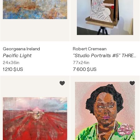
Georgeana Ireland
Robert Cremean
Pacific Light
"Studio Portraits #5" THREE BUSTS OF ROBERT DLV
24x36in
77x24in
1 210 $US
7 600 $US