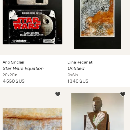
Arlo Sinclair
Dina Recanati
Star Wars Equation
Untitled
20x20in
9x6in
4 530 $US
1 340 $US