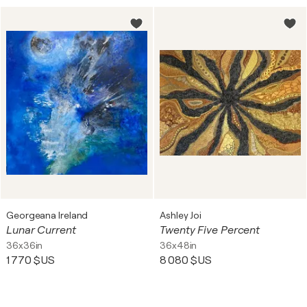
Georgeana Ireland
Ashley Joi
Lunar Current
Twenty Five Percent
36x36in
36x48in
1 770 $US
8 080 $US