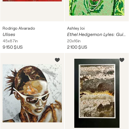
Rodrigo Alvarado
Ashley Joi
Ulises
Ethel Hedgemon Lyles: Guiding Light to Twenty Pearls and the Divine Nine
45x87in
20x16in
9 150 $US
2 100 $US