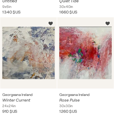
Untitled
Quiet Tide
9x6in
30x40in
1 340 $US
1 660 $US
Georgeana Ireland
Georgeana Ireland
Winter Current
Rose Pulse
24x24in
30x30in
910 $US
1 260 $US