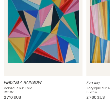
FINDING A RAINBOW
Fun day
Acrylique sur Toile
Acrylique sur T
31x31in
31x31in
2 710 $US
2 760 $US