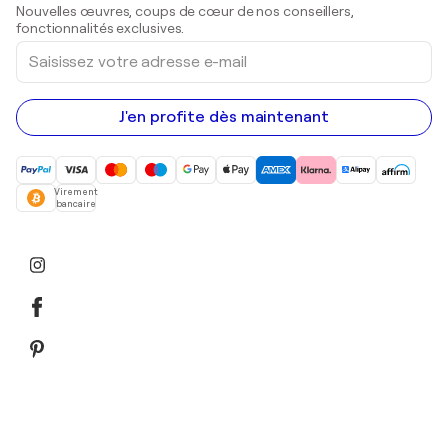
Sculptures
Nouvelles œuvres, coups de cœur de nos conseillers,
Peintures acryliques
fonctionnalités exclusives.
Saisissez
votre
adresse
e-
mail
J'en profite dès maintenant
Virement
bancaire