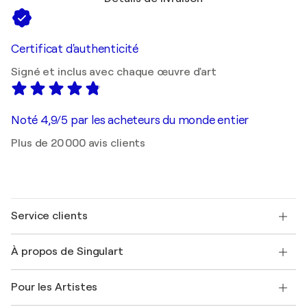
Certificat d'authenticité
Signé et inclus avec chaque œuvre d'art
Noté 4,9/5 par les acheteurs du monde entier
Plus de 20 000 avis clients
Service clients
Nous contacter
À propos de Singulart
Expédition
Politique de retour
A propos de nous
Témoignages de clients
Pour les Artistes
FAQ
Offrir une carte cadeau
Sociétés affiliées
Rejoignez notre programme commercial