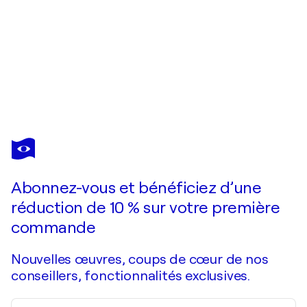
DIANA
MALIVANI
Vous avez adoré cette oeuvre mais elle est vendue ?
September
Abonnez-vous et bénéficiez d’une
Je passe commande
réduction de 10 % sur votre première
commande
Nouvelles œuvres, coups de cœur de nos
conseillers, fonctionnalités exclusives.