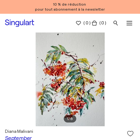
10 % de réduction
pour tout abonnement à la newsletter
(
0
)
( 0 )
1
/
6
Diana Malivani
September