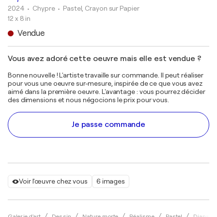
2024
• Chypre
•
Pastel, Crayon sur Papier
12 x 8 in
Vendue
Vous avez adoré cette oeuvre mais elle est vendue ?
Bonne nouvelle ! L'artiste travaille sur commande. Il peut réaliser
pour vous une oeuvre sur-mesure, inspirée de ce que vous avez
aimé dans la première oeuvre. L'avantage : vous pourrez décider
des dimensions et nous négocions le prix pour vous.
Je passe commande
Voir l'œuvre chez vous
6 images
Galerie d'art
Dessin
Nature morte
Réalisme
Pastel
Diana Ma