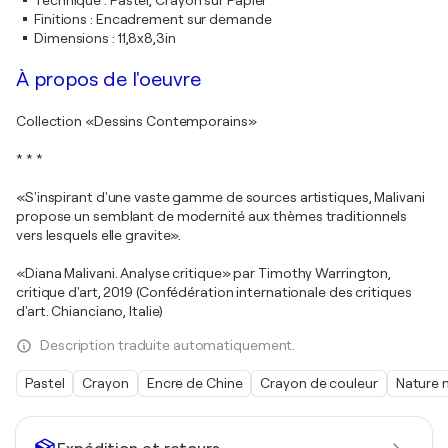
Technique
:
Pastel, Crayon sur Papier
Finitions
:
Encadrement sur demande
Dimensions
:
11,8x8,3in
À propos de l'oeuvre
Collection «Dessins Contemporains»
* * *
«S'inspirant d'une vaste gamme de sources artistiques, Malivani
propose un semblant de modernité aux thèmes traditionnels
vers lesquels elle gravite».
«Diana Malivani. Analyse critique» par Timothy Warrington,
critique d'art, 2019 (Confédération internationale des critiques
d'art. Chianciano, Italie)
Description traduite automatiquement.
Pastel
Crayon
Encre de Chine
Crayon de couleur
Nature 