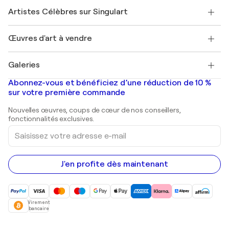
Rejoindre Singulart en tant qu'artiste
Nos artistes
Mon compte
Artistes Célèbres sur Singulart
Se connecter en tant qu'Artiste
Magazine Singulart
Protection acheteur
Emplois
+33 1 76 44 06 42
Henri Matisse
Découvrez une sélection d'art original
Œuvres d'art à vendre
Marc Chagall
Pablo Picasso
Tableaux à vendre
Salvador Dalí
Galeries
Tableaux abstraits à vendre
Banksy
Peintures à l'huile
Mr. Brainwash
Galeries d'art en France
Abonnez-vous et bénéficiez d’une réduction de 10 %
Peintures de paysage
Shepard Fairey
Galeries d'art en Belgique
sur votre première commande
Estampes
Sculptures
Nouvelles œuvres, coups de cœur de nos conseillers,
Peintures acryliques
fonctionnalités exclusives.
Saisissez
votre
adresse
e-
mail
J'en profite dès maintenant
Virement
bancaire