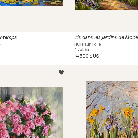
rintemps
Iris dans les jardins de Mone
e
Huile sur Toile
47x59in
14 500 $US