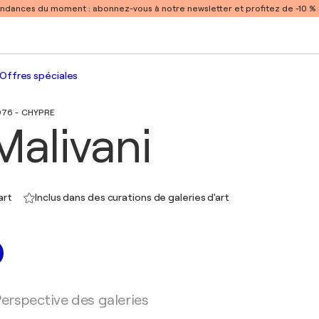
endances du moment :
abonnez-vous à notre newsletter et profitez de -10 
Offres spéciales
976 - CHYPRE
Malivani
art
Inclus dans des curations de galeries d'art
erspective des galeries