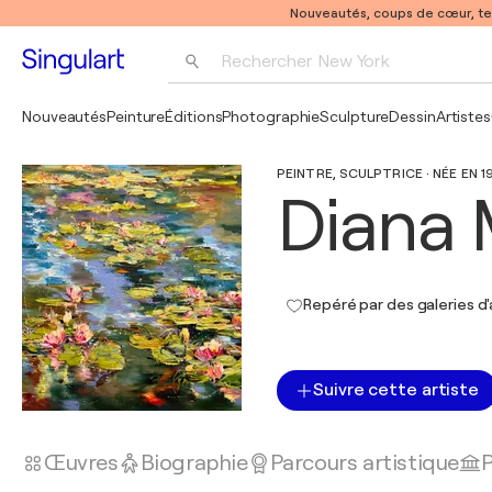
Nouveautés, coups de cœur, t
Rechercher 
New York
Photographie
Nouveautés
Peinture
Éditions
Photographie
Sculpture
Dessin
Artistes
Pop Art
PEINTRE, SCULPTRICE · NÉE EN 1
Pablo Picasso
Diana 
Repéré par des galeries d'
Suivre cette artiste
Œuvres
Biographie
Parcours artistique
P