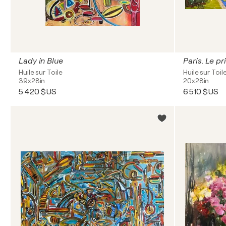
Lady in Blue
Paris. Le p
Huile sur Toile
Huile sur Toil
39x28in
20x28in
5 420 $US
6 510 $US