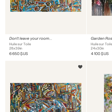
Don't leave your room...
Garden Ro
Huile sur Toile
Huile sur Toil
28x39in
24x30in
6 650 $US
4 100 $US