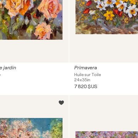
e jardin
Primavera
e
Huile sur Toile
24x35in
7 820 $US