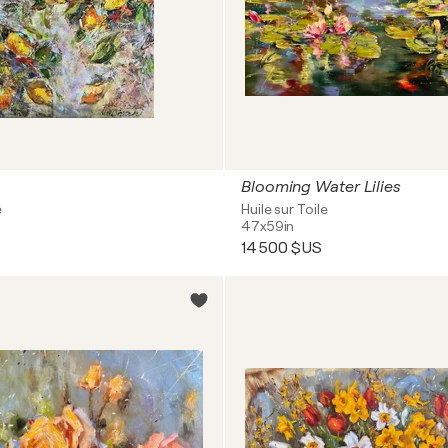
Blooming Water Lilies
e
Huile sur Toile
47x59in
14 500 $US