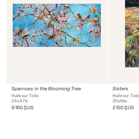
Sparrows in the Blooming Tree
Sisters
Huile sur Toile
Huile sur Toil
24x47in
20x16in
9 180 $US
2 150 $US