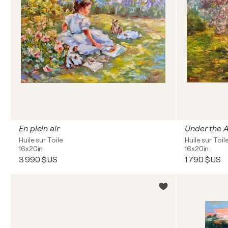
En plein air
Under the 
Huile sur Toile
Huile sur Toil
16x20in
16x20in
3 990 $US
1 790 $US