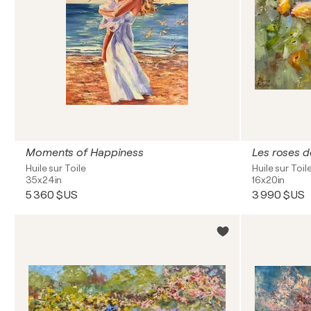
Moments of Happiness
Les roses d
Huile sur Toile
Huile sur Toil
35x24in
16x20in
5 360 $US
3 990 $US