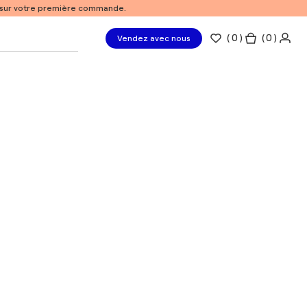
% sur votre première commande.
(
0
)
( 0 )
Vendez avec nous