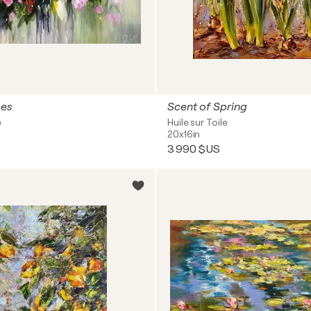
ses
Scent of Spring
e
Huile sur Toile
20x16in
3 990 $US