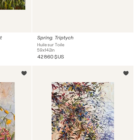
t
Spring. Triptych
Huile sur Toile
59x142in
42 860 $US