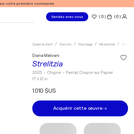
% sur votre première commande.
(
0
)
( 0 )
Vendez avec nous
Galerie d'art
Dessin
Paysage
Réalisme
Pastel
Diana Malivani
Strelitzia
2025
• Chypre
•
Pastel, Crayon sur Papier
17 x 12 in
1 010 $US
Acquérir cette œuvre