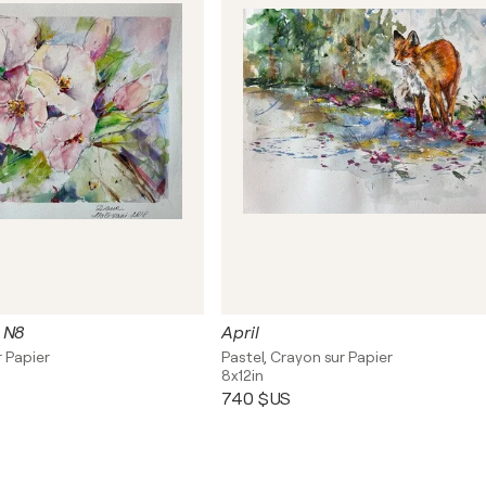
 N8
April
r Papier
Pastel, Crayon sur Papier
8x12in
740 $US