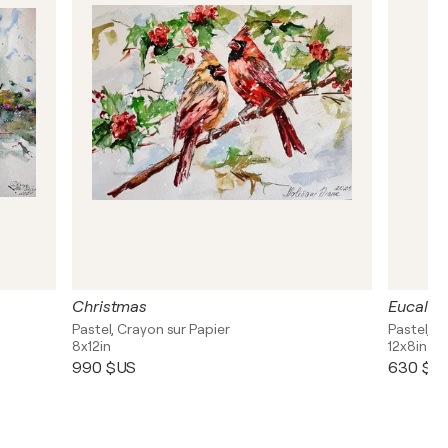
Christmas
Eucalyp
Pastel, Crayon sur Papier
Pastel, C
8x12in
12x8in
990 $US
630 $U