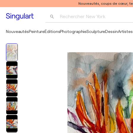
Nouveautés, coups de cœur, t
Rechercher 
New York
Photographie
Nouveautés
Peinture
Éditions
Photographie
Sculpture
Dessin
Artistes
Pop Art
Pablo Picasso