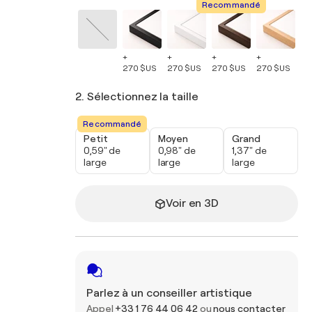
Recommandé
+
+
+
+
+
270 $US
270 $US
270 $US
270 $US
27
2. Sélectionnez la taille
Recommandé
Petit
Moyen
Grand
0,59" de
0,98" de
1,37" de
large
large
large
Voir en 3D
Parlez à un conseiller artistique
Appel
+33 1 76 44 06 42
ou
nous contacter