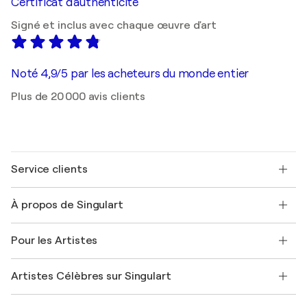
Certificat d'authenticité
Signé et inclus avec chaque œuvre d'art
Noté 4,9/5 par les acheteurs du monde entier
Plus de 20 000 avis clients
Service clients
Nous contacter
À propos de Singulart
Expédition
Politique de retour
A propos de nous
Témoignages de clients
Pour les Artistes
FAQ
Offrir une carte cadeau
Sociétés affiliées
Rejoignez notre programme commercial
Rejoindre Singulart en tant qu'artiste
Nos artistes
Mon compte
Artistes Célèbres sur Singulart
Se connecter en tant qu'Artiste
Magazine Singulart
Protection acheteur
Emplois
+33 1 76 44 06 42
Henri Matisse
Découvrez une sélection d'art original