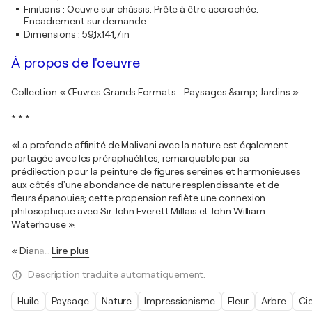
Finitions
:
Oeuvre sur châssis. Prête à être accrochée.
Encadrement sur demande.
Dimensions
:
59,1x141,7in
À propos de l'oeuvre
Collection « Œuvres Grands Formats - Paysages &amp; Jardins »
* * *
«La profonde affinité de Malivani avec la nature est également
partagée avec les préraphaélites, remarquable par sa
prédilection pour la peinture de figures sereines et harmonieuses
aux côtés d'une abondance de nature resplendissante et de
fleurs épanouies; cette propension reflète une connexion
philosophique avec Sir John Everett Millais et John William
Waterhouse ».
« Diana
…
Lire plus
Description traduite automatiquement.
Huile
Paysage
Nature
Impressionisme
Fleur
Arbre
Cie