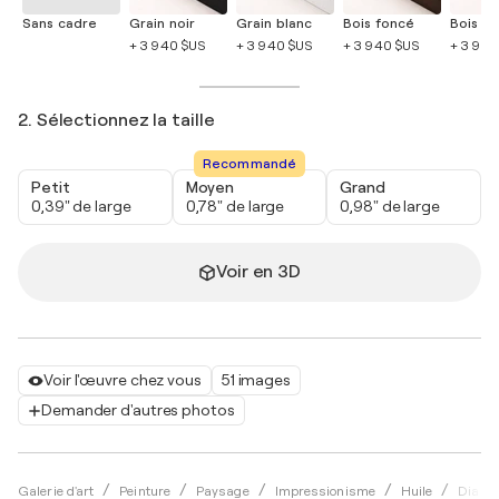
Sans cadre
Grain noir
Grain blanc
Bois foncé
Bois cla
+ 3 940 $US
+ 3 940 $US
+ 3 940 $US
+ 3 940
2. Sélectionnez la taille
Recommandé
Petit
Moyen
Grand
0,39" de large
0,78" de large
0,98" de large
Voir en 3D
Voir l'œuvre chez vous
51 images
Demander d'autres photos
Galerie d'art
Peinture
Paysage
Impressionisme
Huile
Diana 