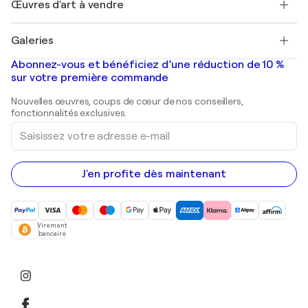
Œuvres d'art à vendre
Marc Chagall
Pablo Picasso
Tableaux à vendre
Salvador Dalí
Galeries
Tableaux abstraits à vendre
Banksy
Peintures à l'huile
Mr. Brainwash
Galeries d'art en France
Abonnez-vous et bénéficiez d’une réduction de 10 %
Peintures de paysage
Shepard Fairey
Galeries d'art en Belgique
sur votre première commande
Estampes
Sculptures
Nouvelles œuvres, coups de cœur de nos conseillers,
Peintures acryliques
fonctionnalités exclusives.
Saisissez
votre
adresse
e-
mail
J'en profite dès maintenant
Virement
bancaire