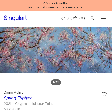
10 % de réduction
pour tout abonnement à la newsletter
(
0
)
( 0 )
1
/
52
Diana Malivani
Spring. Triptych
2021
• Chypre
•
Huile sur Toile
59 x 142 in