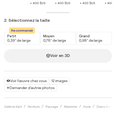
+ 400 $US
+ 400 $US
+ 400 $US
+ 400 
2. Sélectionnez la taille
Recommandé
Petit
Moyen
Grand
0,39" de large
0,78" de large
0,98" de large
Voir en 3D
Voir l'œuvre chez vous
12 images
Demander d'autres photos
Galerie d'art
Peinture
Paysage
Réalisme
Huile
Diana Maliva