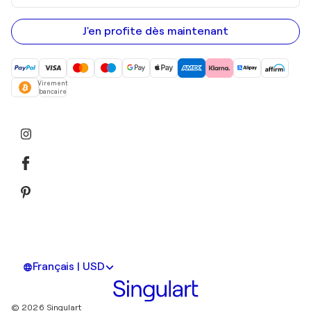
adresse
e-
mail
J'en profite dès maintenant
Virement
bancaire
Français | USD
© 2026 Singulart