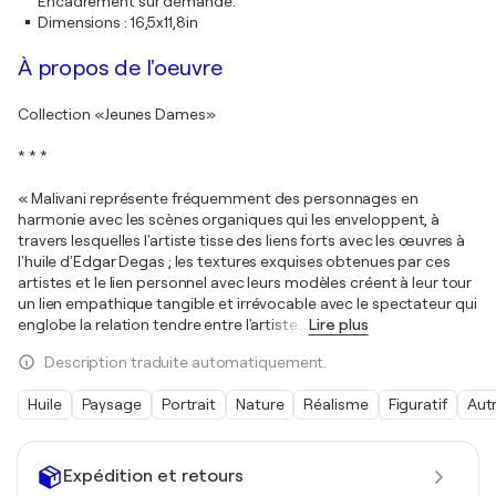
Encadrement sur demande.
Dimensions
:
16,5x11,8in
À propos de l'oeuvre
Collection «Jeunes Dames»
* * *
« Malivani représente fréquemment des personnages en
harmonie avec les scènes organiques qui les enveloppent, à
travers lesquelles l'artiste tisse des liens forts avec les œuvres à
l'huile d'Edgar Degas ; les textures exquises obtenues par ces
artistes et le lien personnel avec leurs modèles créent à leur tour
un lien empathique tangible et irrévocable avec le spectateur qui
englobe la relation tendre entre l'artiste
…
Lire plus
Description traduite automatiquement.
Huile
Paysage
Portrait
Nature
Réalisme
Figuratif
Aut
Expédition et retours