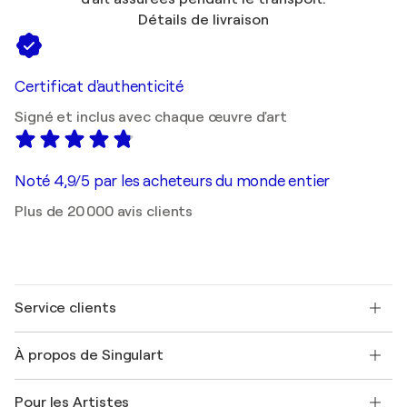
Détails de livraison
Certificat d'authenticité
Signé et inclus avec chaque œuvre d'art
Noté 4,9/5 par les acheteurs du monde entier
Plus de 20 000 avis clients
Service clients
Nous contacter
À propos de Singulart
Expédition
Politique de retour
A propos de nous
Témoignages de clients
Pour les Artistes
FAQ