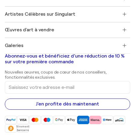
Offrir une carte cadeau
Sociétés affiliées
Rejoignez notre programme commercial
Rejoindre Singulart en tant qu'artiste
Nos artistes
Mon compte
Artistes Célèbres sur Singulart
Se connecter en tant qu'Artiste
Magazine Singulart
Protection acheteur
Emplois
+33 1 76 44 06 42
Henri Matisse
Découvrez une sélection d'art original
Œuvres d'art à vendre
Marc Chagall
Pablo Picasso
Tableaux à vendre
Salvador Dalí
Galeries
Tableaux abstraits à vendre
Banksy
Peintures à l'huile
Mr. Brainwash
Galeries d'art en France
Abonnez-vous et bénéficiez d’une réduction de 10 %
Peintures de paysage
Shepard Fairey
Galeries d'art en Belgique
sur votre première commande
Estampes
Sculptures
Nouvelles œuvres, coups de cœur de nos conseillers,
Peintures acryliques
fonctionnalités exclusives.
Saisissez
votre
adresse
e-
mail
J'en profite dès maintenant
Virement
bancaire