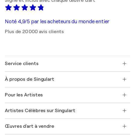
Signé et inclus avec chaque œuvre d'art
Noté 4,9/5 par les acheteurs du monde entier
Plus de 20 000 avis clients
Service clients
Nous contacter
À propos de Singulart
Expédition
Politique de retour
A propos de nous
Témoignages de clients
Pour les Artistes
FAQ
Offrir une carte cadeau
Sociétés affiliées
Rejoignez notre programme commercial
Rejoindre Singulart en tant qu'artiste
Nos artistes
Mon compte
Artistes Célèbres sur Singulart
Se connecter en tant qu'Artiste
Magazine Singulart
Protection acheteur
Emplois
+33 1 76 44 06 42
Henri Matisse
Découvrez une sélection d'art original
Œuvres d'art à vendre
Marc Chagall
Pablo Picasso