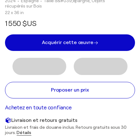
2024
• Espagne
•
Taille d&#039;épargne, Objets
récupérés sur Bois
22 x 36 in
1 550 $US
Acquérir cette œuvre
Proposer un prix
Achetez en toute confiance
Livraison et retours gratuits
Livraison et frais de douane inclus. Retours gratuits sous 30
jours.
Détails