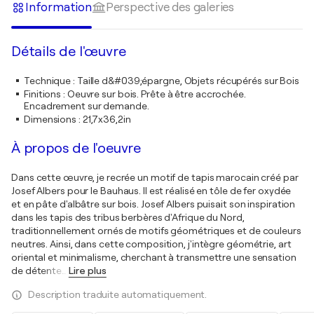
Information
Perspective des galeries
Détails de l'œuvre
Technique
:
Taille d&#039;épargne, Objets récupérés sur Bois
Finitions
:
Oeuvre sur bois. Prête à être accrochée.
Encadrement sur demande.
Dimensions
:
21,7x36,2in
À propos de l'oeuvre
Dans cette œuvre, je recrée un motif de tapis marocain créé par
Josef Albers pour le Bauhaus. Il est réalisé en tôle de fer oxydée
et en pâte d'albâtre sur bois. Josef Albers puisait son inspiration
dans les tapis des tribus berbères d'Afrique du Nord,
traditionnellement ornés de motifs géométriques et de couleurs
neutres. Ainsi, dans cette composition, j'intègre géométrie, art
oriental et minimalisme, cherchant à transmettre une sensation
de détente
…
Lire plus
Description traduite automatiquement.