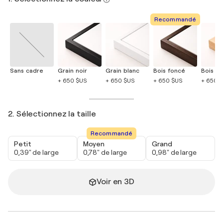
Recommandé
Sans cadre
Grain noir
Grain blanc
Bois foncé
Bois cla
+ 650 $US
+ 650 $US
+ 650 $US
+ 650 
2. Sélectionnez la taille
Recommandé
Petit
Moyen
Grand
0,39" de large
0,78" de large
0,98" de large
Voir en 3D