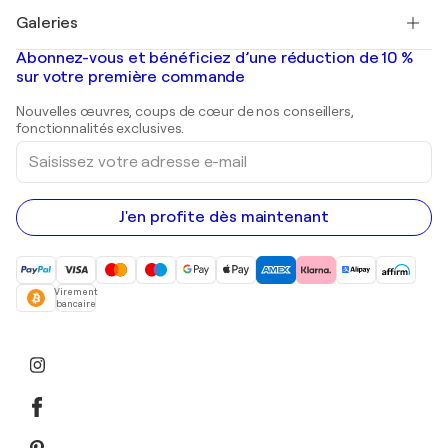
Tableaux à vendre
Salvador Dalí
Galeries
Tableaux abstraits à vendre
Banksy
Peintures à l'huile
Mr. Brainwash
Galeries d'art en France
Abonnez-vous et bénéficiez d’une réduction de 10 %
Peintures de paysage
Shepard Fairey
Galeries d'art en Belgique
sur votre première commande
Estampes
Sculptures
Nouvelles œuvres, coups de cœur de nos conseillers,
Peintures acryliques
fonctionnalités exclusives.
Saisissez
votre
adresse
e-
mail
J'en profite dès maintenant
Virement
bancaire