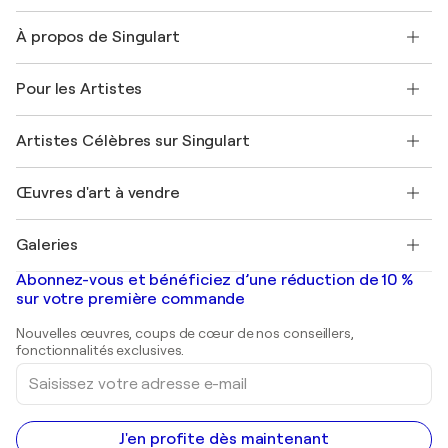
Nous contacter
À propos de Singulart
Expédition
Politique de retour
A propos de nous
Témoignages de clients
Pour les Artistes
FAQ
Offrir une carte cadeau
Sociétés affiliées
Rejoignez notre programme commercial
Rejoindre Singulart en tant qu'artiste
Nos artistes
Mon compte
Artistes Célèbres sur Singulart
Se connecter en tant qu'Artiste
Magazine Singulart
Protection acheteur
Emplois
+33 1 76 44 06 42
Henri Matisse
Découvrez une sélection d'art original
Œuvres d'art à vendre
Marc Chagall
Pablo Picasso
Tableaux à vendre
Salvador Dalí
Galeries
Tableaux abstraits à vendre
Banksy
Peintures à l'huile
Mr. Brainwash
Galeries d'art en France
Abonnez-vous et bénéficiez d’une réduction de 10 %
Peintures de paysage
Shepard Fairey
Galeries d'art en Belgique
sur votre première commande
Estampes
Sculptures
Nouvelles œuvres, coups de cœur de nos conseillers,
Peintures acryliques
fonctionnalités exclusives.
Saisissez
votre
adresse
e-
mail
J'en profite dès maintenant