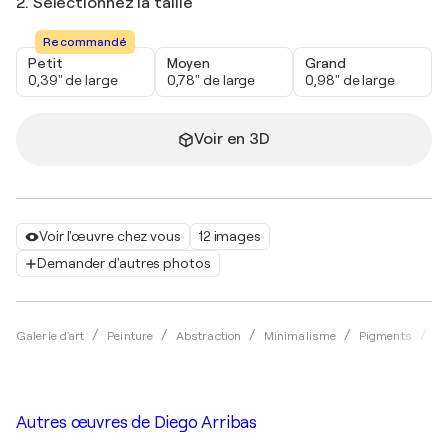
2. Sélectionnez la taille
Recommandé
Petit
Moyen
Grand
0,39" de large
0,78" de large
0,98" de large
Voir en 3D
Voir l'œuvre chez vous
12 images
Demander d'autres photos
Galerie d'art
Peinture
Abstraction
Minimalisme
Pigments
Di
Autres œuvres de
Diego Arribas