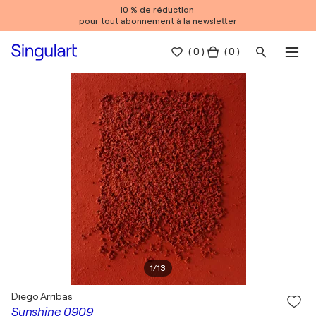
10 % de réduction
pour tout abonnement à la newsletter
(
0
)
( 0 )
1
/
13
Diego Arribas
Sunshine 0909