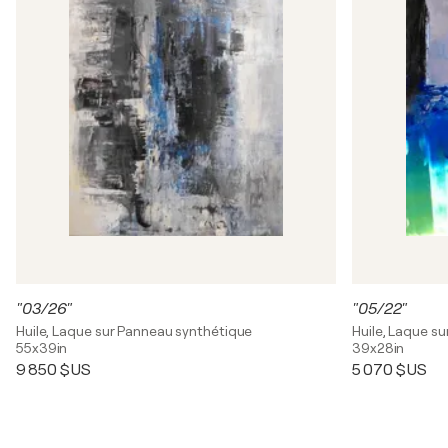
"03/26"
"05/22"
Huile, Laque sur Panneau synthétique
Huile, Laque s
55x39in
39x28in
9 850 $US
5 070 $US