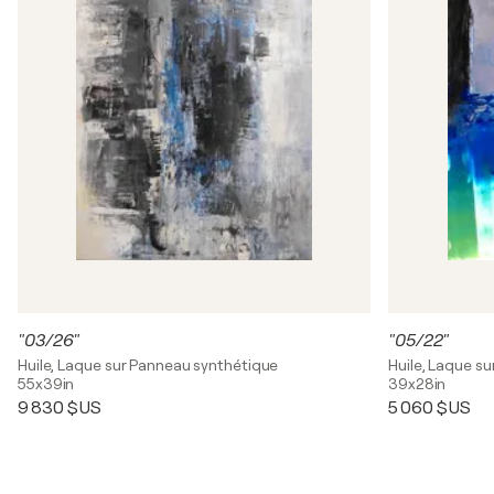
"03/26"
"05/22"
Huile, Laque sur Panneau synthétique
Huile, Laque s
55x39in
39x28in
9 830 $US
5 060 $US