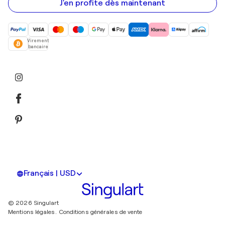
mail
J'en profite dès maintenant
Virement
bancaire
Français | USD
© 2026 Singulart
Mentions légales.
Conditions générales de vente