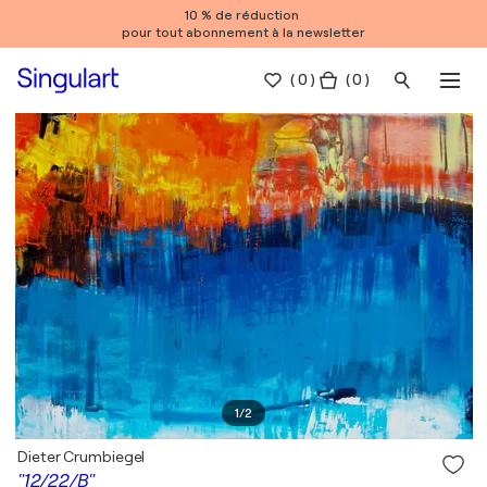
10 % de réduction
pour tout abonnement à la newsletter
(
0
)
( 0 )
1
/
2
Dieter Crumbiegel
"12/22/B"