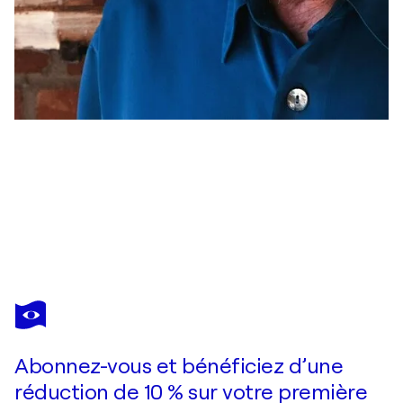
DIETER CRUMBIEGEL
"12/22/B"
5 060 $US
Faire une offre
Acquérir
Abonnez-vous et bénéficiez d’une
réduction de 10 % sur votre première