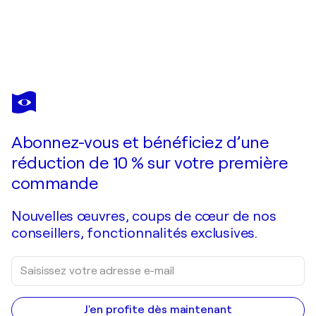
DMITRY
SPIROS
Vous avez adoré cette oeuvre mais elle est vendue ?
Romantic Sunset 2
Abonnez-vous et bénéficiez d’une
Je passe commande
réduction de 10 % sur votre première
commande
Nouvelles œuvres, coups de cœur de nos
conseillers, fonctionnalités exclusives.
J'en profite dès maintenant