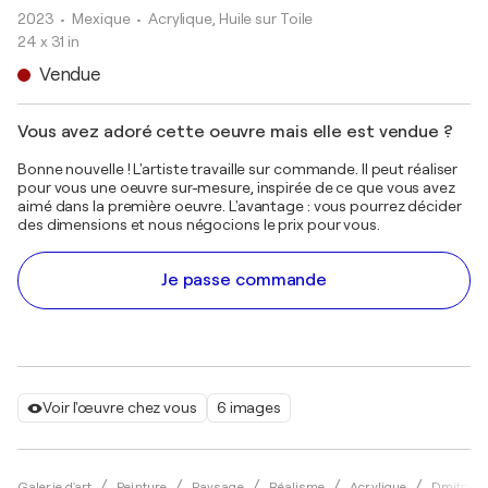
2023
• Mexique
•
Acrylique, Huile sur Toile
24 x 31 in
Vendue
Vous avez adoré cette oeuvre mais elle est vendue ?
Bonne nouvelle ! L'artiste travaille sur commande. Il peut réaliser
pour vous une oeuvre sur-mesure, inspirée de ce que vous avez
aimé dans la première oeuvre. L'avantage : vous pourrez décider
des dimensions et nous négocions le prix pour vous.
Je passe commande
Voir l'œuvre chez vous
6 images
Galerie d'art
Peinture
Paysage
Réalisme
Acrylique
Dmitry S