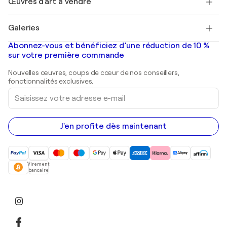
Œuvres d'art à vendre
Marc Chagall
Pablo Picasso
Tableaux à vendre
Salvador Dalí
Galeries
Tableaux abstraits à vendre
Banksy
Peintures à l'huile
Mr. Brainwash
Galeries d'art en France
Abonnez-vous et bénéficiez d’une réduction de 10 %
Peintures de paysage
Shepard Fairey
Galeries d'art en Belgique
sur votre première commande
Estampes
Sculptures
Nouvelles œuvres, coups de cœur de nos conseillers,
Peintures acryliques
fonctionnalités exclusives.
Saisissez
votre
adresse
e-
mail
J'en profite dès maintenant
Virement
bancaire