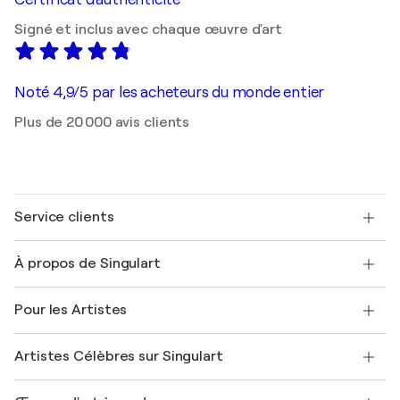
Signé et inclus avec chaque œuvre d'art
Noté 4,9/5 par les acheteurs du monde entier
Plus de 20 000 avis clients
Service clients
Nous contacter
À propos de Singulart
Expédition
Politique de retour
A propos de nous
Témoignages de clients
Pour les Artistes
FAQ
Offrir une carte cadeau
Sociétés affiliées
Rejoignez notre programme commercial
Rejoindre Singulart en tant qu'artiste
Nos artistes
Mon compte
Artistes Célèbres sur Singulart
Se connecter en tant qu'Artiste
Magazine Singulart
Protection acheteur
Emplois
+33 1 76 44 06 42
Henri Matisse
Découvrez une sélection d'art original