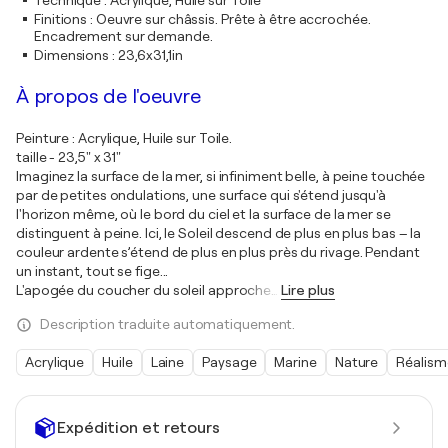
Technique
:
Acrylique, Huile sur Toile
Finitions
:
Oeuvre sur châssis. Prête à être accrochée.
Encadrement sur demande.
Dimensions
:
23,6x31,1in
À propos de l'oeuvre
Peinture : Acrylique, Huile sur Toile.
taille - 23,5" x 31"
Imaginez la surface de la mer, si infiniment belle, à peine touchée
par de petites ondulations, une surface qui s'étend jusqu'à
l'horizon même, où le bord du ciel et la surface de la mer se
distinguent à peine. Ici, le Soleil descend de plus en plus bas – la
couleur ardente s’étend de plus en plus près du rivage. Pendant
un instant, tout se fige...
L'apogée du coucher du soleil approche
…
Lire plus
Description traduite automatiquement.
Acrylique
Huile
Laine
Paysage
Marine
Nature
Réalism
Expédition et retours