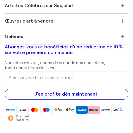
Rejoindre Singulart en tant qu'artiste
Nos artistes
Mon compte
Artistes Célèbres sur Singulart
Se connecter en tant qu'Artiste
Magazine Singulart
Protection acheteur
Emplois
+33 1 76 44 06 42
Henri Matisse
Découvrez une sélection d'art original
Œuvres d'art à vendre
Marc Chagall
Pablo Picasso
Tableaux à vendre
Salvador Dalí
Galeries
Tableaux abstraits à vendre
Banksy
Peintures à l'huile
Mr. Brainwash
Galeries d'art en France
Abonnez-vous et bénéficiez d’une réduction de 10 %
Peintures de paysage
Shepard Fairey
Galeries d'art en Belgique
sur votre première commande
Estampes
Sculptures
Nouvelles œuvres, coups de cœur de nos conseillers,
Peintures acryliques
fonctionnalités exclusives.
Saisissez
votre
adresse
e-
mail
J'en profite dès maintenant
Virement
bancaire