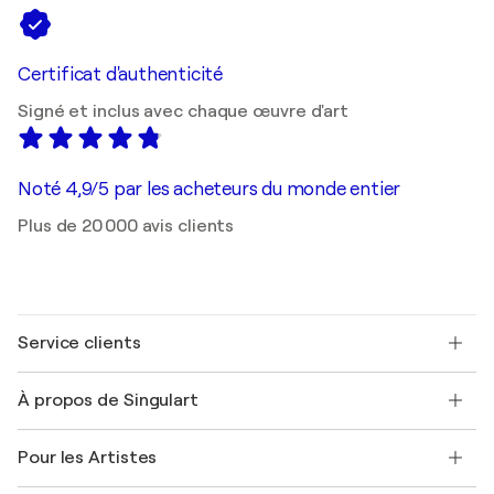
Certificat d'authenticité
Signé et inclus avec chaque œuvre d'art
Noté 4,9/5 par les acheteurs du monde entier
Plus de 20 000 avis clients
Service clients
Nous contacter
À propos de Singulart
Expédition
Politique de retour
A propos de nous
Témoignages de clients
Pour les Artistes
FAQ
Offrir une carte cadeau
Sociétés affiliées
Rejoignez notre programme commercial