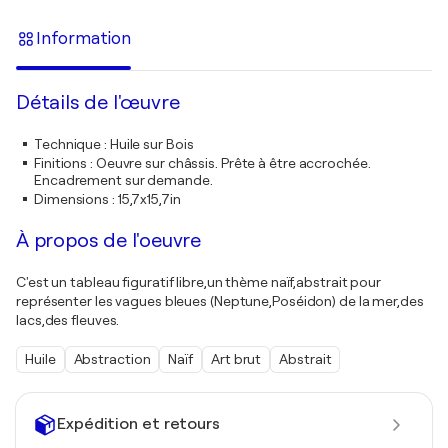
Information
Détails de l'œuvre
Technique
:
Huile sur Bois
Finitions
:
Oeuvre sur châssis. Prête à être accrochée.
Encadrement sur demande.
Dimensions
:
15,7x15,7in
À propos de l'oeuvre
C'est un tableau figuratif libre,un thème naïf,abstrait pour
représenter les vagues bleues (Neptune,Poséidon) de la mer,des
lacs,des fleuves.
Huile
Abstraction
Naïf
Art brut
Abstrait
Expédition et retours