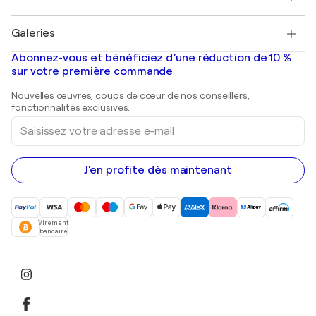
Pablo Picasso
Tableaux à vendre
Salvador Dalí
Galeries
Tableaux abstraits à vendre
Banksy
Peintures à l'huile
Mr. Brainwash
Galeries d'art en France
Abonnez-vous et bénéficiez d’une réduction de 10 %
Peintures de paysage
Shepard Fairey
Galeries d'art en Belgique
sur votre première commande
Estampes
Sculptures
Nouvelles œuvres, coups de cœur de nos conseillers,
Peintures acryliques
fonctionnalités exclusives.
Saisissez
votre
adresse
e-
mail
J'en profite dès maintenant
Virement
bancaire