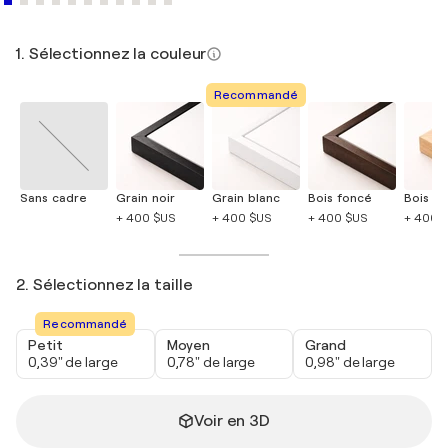
1. Sélectionnez la couleur
Recommandé
Sans cadre
Grain noir
Grain blanc
Bois foncé
Bois cla
+ 400 $US
+ 400 $US
+ 400 $US
+ 400 
2. Sélectionnez la taille
Recommandé
Petit
Moyen
Grand
0,39" de large
0,78" de large
0,98" de large
Voir en 3D