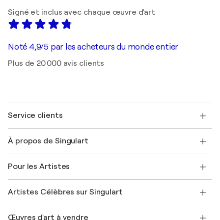
Signé et inclus avec chaque œuvre d'art
Noté 4,9/5 par les acheteurs du monde entier
Plus de 20 000 avis clients
Service clients
Nous contacter
À propos de Singulart
Expédition
Politique de retour
A propos de nous
Témoignages de clients
Pour les Artistes
FAQ
Offrir une carte cadeau
Sociétés affiliées
Rejoignez notre programme commercial
Rejoindre Singulart en tant qu'artiste
Nos artistes
Mon compte
Artistes Célèbres sur Singulart
Se connecter en tant qu'Artiste
Magazine Singulart
Protection acheteur
Emplois
+33 1 76 44 06 42
Henri Matisse
Découvrez une sélection d'art original
Œuvres d'art à vendre
Marc Chagall