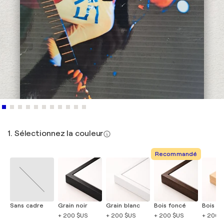
1. Sélectionnez la couleur
Recommandé
Sans cadre
Grain noir
Grain blanc
Bois foncé
Bois cla
+ 200 $US
+ 200 $US
+ 200 $US
+ 200 