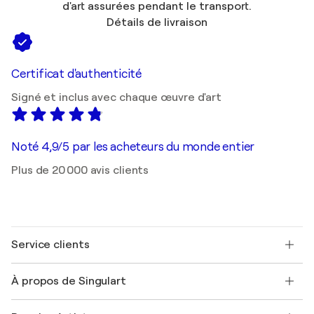
d'art assurées pendant le transport.
Détails de livraison
Certificat d'authenticité
Signé et inclus avec chaque œuvre d'art
Noté 4,9/5 par les acheteurs du monde entier
Plus de 20 000 avis clients
Service clients
Nous contacter
À propos de Singulart
Expédition
Politique de retour
A propos de nous
Témoignages de clients