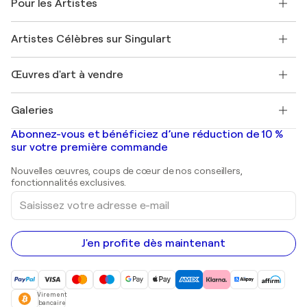
Pour les Artistes
FAQ
Offrir une carte cadeau
Sociétés affiliées
Rejoignez notre programme commercial
Rejoindre Singulart en tant qu'artiste
Nos artistes
Mon compte
Artistes Célèbres sur Singulart
Se connecter en tant qu'Artiste
Magazine Singulart
Protection acheteur
Emplois
+33 1 76 44 06 42
Henri Matisse
Découvrez une sélection d'art original
Œuvres d'art à vendre
Marc Chagall
Pablo Picasso
Tableaux à vendre
Salvador Dalí
Galeries
Tableaux abstraits à vendre
Banksy
Peintures à l'huile
Mr. Brainwash
Galeries d'art en France
Abonnez-vous et bénéficiez d’une réduction de 10 %
Peintures de paysage
Shepard Fairey
Galeries d'art en Belgique
sur votre première commande
Estampes
Sculptures
Nouvelles œuvres, coups de cœur de nos conseillers,
Peintures acryliques
fonctionnalités exclusives.
Saisissez
votre
adresse
e-
mail
J'en profite dès maintenant
Virement
bancaire