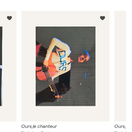
Ours,le chanteur
Ours,le