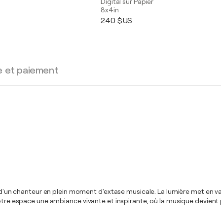
Digital sur Papier
8x4in
240 $US
e et paiement
te d'un chanteur en plein moment d'extase musicale. La lumière met en v
votre espace une ambiance vivante et inspirante, où la musique devient