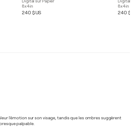
Digital sur Papier
Digital su
8x4in
8x4in
240 $US
240 $U
aleur l'émotion sur son visage, tandis que les ombres suggèrent
 presque palpable.