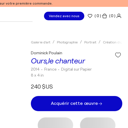
% sur votre première commande.
(
0
)
( 0 )
Vendez avec nous
Galerie d'art
Photographie
Portrait
Création digital
Dominick Poulain
Ours,le chanteur
2014
• France
•
Digital sur Papier
8 x 4 in
240 $US
Acquérir cette œuvre