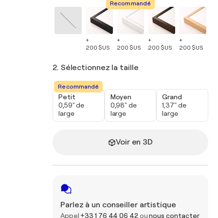
Recommandé
+
+
+
+
+
200 $US
200 $US
200 $US
200 $US
20
2. Sélectionnez la taille
Recommandé
Petit
Moyen
Grand
0,59" de
0,98" de
1,37" de
large
large
large
Voir en 3D
Parlez à un conseiller artistique
Appel
+33 1 76 44 06 42
ou
nous contacter