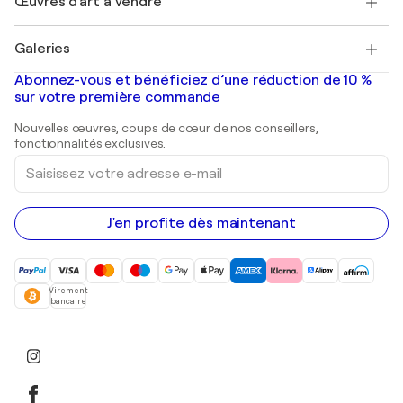
Œuvres d'art à vendre
Marc Chagall
Pablo Picasso
Tableaux à vendre
Salvador Dalí
Galeries
Tableaux abstraits à vendre
Banksy
Peintures à l'huile
Mr. Brainwash
Galeries d'art en France
Abonnez-vous et bénéficiez d’une réduction de 10 %
Peintures de paysage
Shepard Fairey
Galeries d'art en Belgique
sur votre première commande
Estampes
Sculptures
Nouvelles œuvres, coups de cœur de nos conseillers,
Peintures acryliques
fonctionnalités exclusives.
Saisissez
votre
adresse
e-
mail
J'en profite dès maintenant
Virement
bancaire