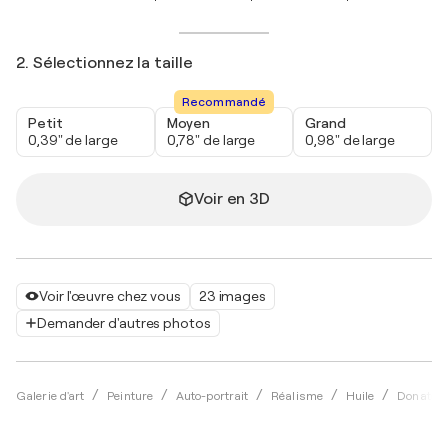
2. Sélectionnez la taille
Recommandé
Petit
Moyen
Grand
0,39" de large
0,78" de large
0,98" de large
Voir en 3D
Voir l'œuvre chez vous
23 images
Demander d'autres photos
Galerie d'art
Peinture
Auto-portrait
Réalisme
Huile
Donatell