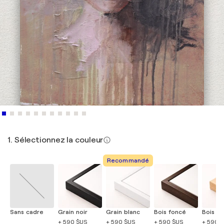
1. Sélectionnez la couleur
Recommandé
Sans cadre
Grain noir
Grain blanc
Bois foncé
Bois cla
+ 590 $US
+ 590 $US
+ 590 $US
+ 590 