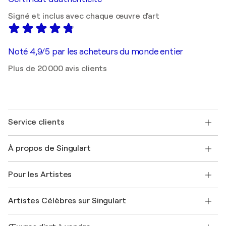
Signé et inclus avec chaque œuvre d'art
Noté 4,9/5 par les acheteurs du monde entier
Plus de 20 000 avis clients
Service clients
Nous contacter
À propos de Singulart
Expédition
Politique de retour
A propos de nous
Témoignages de clients
Pour les Artistes
FAQ
Offrir une carte cadeau
Sociétés affiliées
Rejoignez notre programme commercial
Rejoindre Singulart en tant qu'artiste
Nos artistes
Mon compte
Artistes Célèbres sur Singulart
Se connecter en tant qu'Artiste
Magazine Singulart
Protection acheteur
Emplois
+33 1 76 44 06 42
Henri Matisse
Découvrez une sélection d'art original