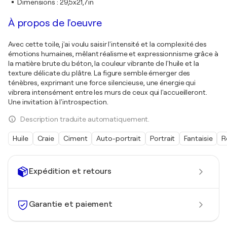
Dimensions
:
29,5x21,7in
À propos de l'oeuvre
Avec cette toile, j'ai voulu saisir l'intensité et la complexité des
émotions humaines, mêlant réalisme et expressionnisme grâce à
la matière brute du béton, la couleur vibrante de l'huile et la
texture délicate du plâtre. La figure semble émerger des
ténèbres, exprimant une force silencieuse, une énergie qui
vibrera intensément entre les murs de ceux qui l'accueilleront.
Une invitation à l'introspection.
Description traduite automatiquement.
Huile
Craie
Ciment
Auto-portrait
Portrait
Fantaisie
R
Expédition et retours
Garantie et paiement