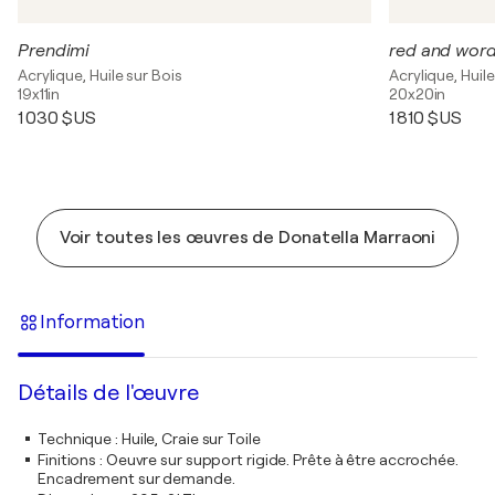
Prendimi
red and wor
Acrylique, Huile sur Bois
Acrylique, Huile
19x11in
20x20in
1 030 $US
1 810 $US
Voir toutes les œuvres de Donatella Marraoni
Information
Détails de l'œuvre
Technique
:
Huile, Craie sur Toile
Finitions
:
Oeuvre sur support rigide. Prête à être accrochée.
Encadrement sur demande.