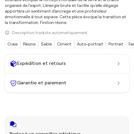
organisé de l'esprit. L'énergie brute et tactile qu'elle dégage
apportera un sentiment d'ancrage et une profondeur
émotionnelle à tout espace. Cette pièce évoque la transition et
la transformation. Finition résine.
Description traduite automatiquement.
Craie
Résine
Sable
Ciment
Auto-portrait
Portrait
Fa
Expédition et retours
Garantie et paiement
Parlez à un conseiller artistique