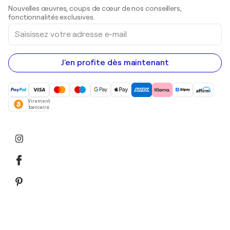
Sculptures
Nouvelles œuvres, coups de cœur de nos conseillers,
Peintures acryliques
fonctionnalités exclusives.
Saisissez
votre
adresse
e-
mail
J'en profite dès maintenant
Virement
bancaire