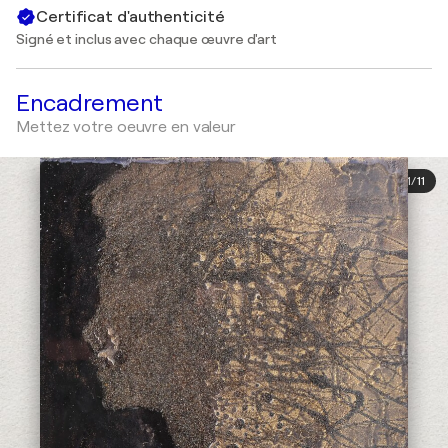
Certificat d'authenticité
Signé et inclus avec chaque œuvre d'art
Encadrement
Mettez votre oeuvre en valeur
1
/
11