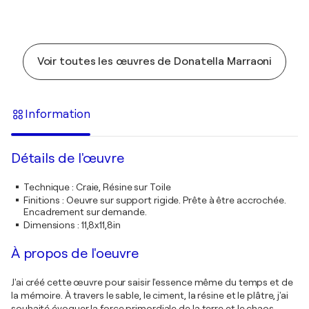
Voir toutes les œuvres de Donatella Marraoni
Information
Détails de l'œuvre
Technique
:
Craie, Résine sur Toile
Finitions
:
Oeuvre sur support rigide. Prête à être accrochée.
Encadrement sur demande.
Dimensions
:
11,8x11,8in
À propos de l'oeuvre
J'ai créé cette œuvre pour saisir l'essence même du temps et de
la mémoire. À travers le sable, le ciment, la résine et le plâtre, j'ai
souhaité évoquer la force primordiale de la terre et le chaos