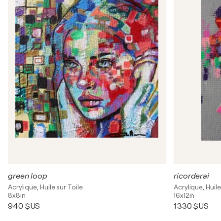
green loop
ricorderai
Acrylique, Huile sur Toile
Acrylique, Huile
8x8in
16x12in
940 $US
1 330 $US