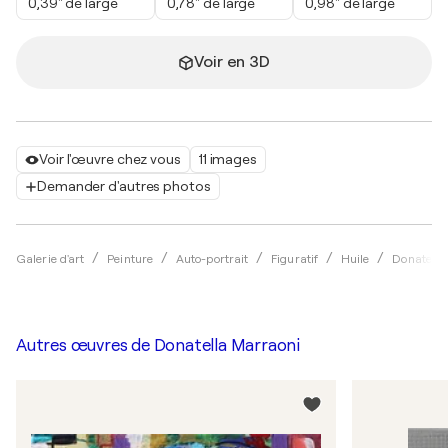
0,39" de large
0,78" de large
0,98" de large
Voir en 3D
Voir l'œuvre chez vous
11 images
Demander d'autres photos
Galerie d'art
Peinture
Auto-portrait
Figuratif
Huile
Donatella
Autres œuvres de
Donatella Marraoni