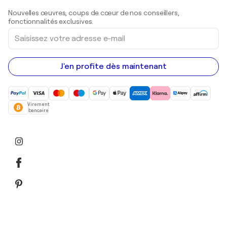
Sculptures
Nouvelles œuvres, coups de cœur de nos conseillers,
Peintures acryliques
fonctionnalités exclusives.
Saisissez
votre
adresse
e-
mail
J'en profite dès maintenant
Virement
bancaire