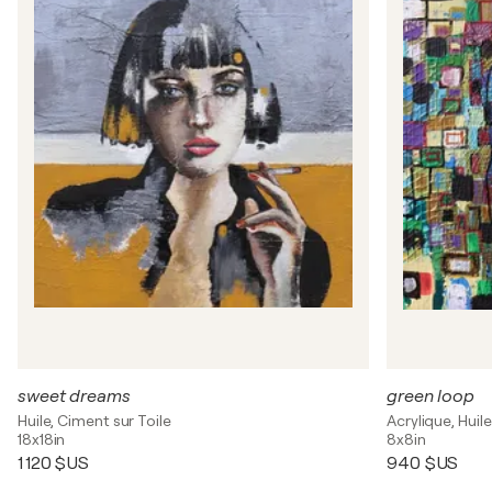
sweet dreams
green loop
Huile, Ciment sur Toile
Acrylique, Huile
18x18in
8x8in
1 120 $US
940 $US