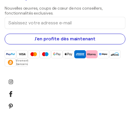
Sculptures
Nouvelles œuvres, coups de cœur de nos conseillers,
Peintures acryliques
fonctionnalités exclusives.
Saisissez
votre
adresse
e-
mail
J'en profite dès maintenant
Virement
bancaire