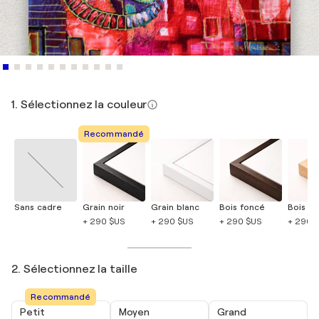
1. Sélectionnez la couleur
Recommandé
Sans cadre
Grain noir
Grain blanc
Bois foncé
Bois cla
+ 290 $US
+ 290 $US
+ 290 $US
+ 290 
2. Sélectionnez la taille
Recommandé
Petit
Moyen
Grand