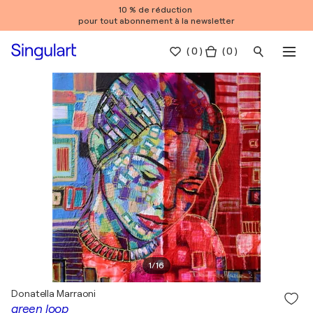
10 % de réduction
pour tout abonnement à la newsletter
(
0
)
( 0 )
1
/
16
Donatella Marraoni
green loop