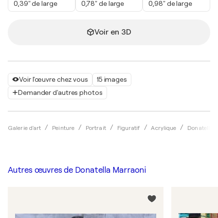
0,39" de large
0,78" de large
0,98" de large
Voir en 3D
Voir l'œuvre chez vous
15 images
Demander d'autres photos
Galerie d'art
Peinture
Portrait
Figuratif
Acrylique
Donatella 
Autres œuvres de
Donatella Marraoni