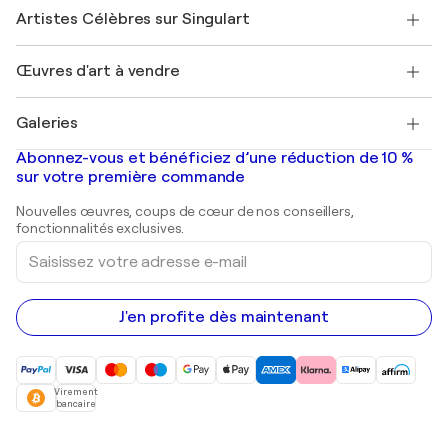
Rejoindre Singulart en tant qu'artiste
Nos artistes
Mon compte
Artistes Célèbres sur Singulart
Se connecter en tant qu'Artiste
Magazine Singulart
Protection acheteur
Emplois
+33 1 76 44 06 42
Henri Matisse
Découvrez une sélection d'art original
Œuvres d'art à vendre
Marc Chagall
Pablo Picasso
Tableaux à vendre
Salvador Dalí
Galeries
Tableaux abstraits à vendre
Banksy
Peintures à l'huile
Mr. Brainwash
Galeries d'art en France
Abonnez-vous et bénéficiez d’une réduction de 10 %
Peintures de paysage
Shepard Fairey
Galeries d'art en Belgique
sur votre première commande
Estampes
Sculptures
Nouvelles œuvres, coups de cœur de nos conseillers,
Peintures acryliques
fonctionnalités exclusives.
Saisissez
votre
adresse
e-
mail
J'en profite dès maintenant
Virement
bancaire