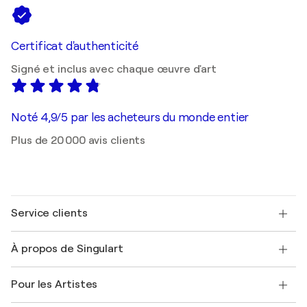
Certificat d'authenticité
Signé et inclus avec chaque œuvre d'art
Noté 4,9/5 par les acheteurs du monde entier
Plus de 20 000 avis clients
Service clients
Nous contacter
À propos de Singulart
Expédition
Politique de retour
A propos de nous
Témoignages de clients
Pour les Artistes
FAQ
Offrir une carte cadeau
Sociétés affiliées
Rejoignez notre programme commercial