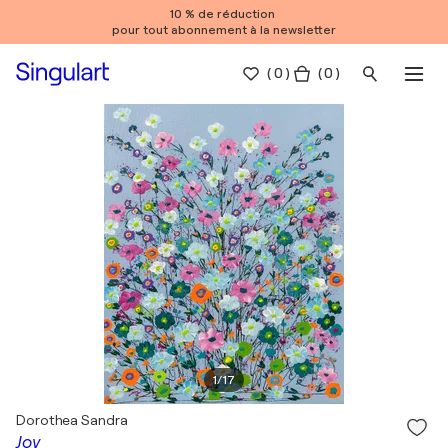
10 % de réduction
pour tout abonnement à la newsletter
(
0
)
( 0 )
1
/
17
Dorothea Sandra
Joy