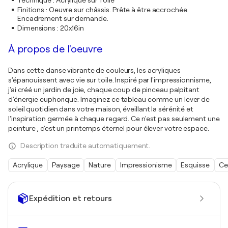
Technique
:
Acrylique sur Toile
Finitions
:
Oeuvre sur châssis. Prête à être accrochée.
Encadrement sur demande.
Dimensions
:
20x16in
À propos de l'oeuvre
Dans cette danse vibrante de couleurs, les acryliques
s’épanouissent avec vie sur toile. Inspiré par l'impressionnisme,
j'ai créé un jardin de joie, chaque coup de pinceau palpitant
d'énergie euphorique. Imaginez ce tableau comme un lever de
soleil quotidien dans votre maison, éveillant la sérénité et
l'inspiration germée à chaque regard. Ce n'est pas seulement une
peinture ; c'est un printemps éternel pour élever votre espace.
Description traduite automatiquement.
Acrylique
Paysage
Nature
Impressionisme
Esquisse
Ce
Expédition et retours