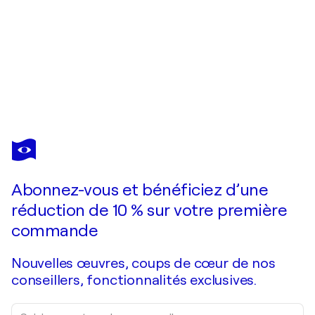
DOROTHEA
SANDRA
Vous avez adoré cette oeuvre mais elle est vendue ?
Joy
Abonnez-vous et bénéficiez d’une
Je passe commande
réduction de 10 % sur votre première
commande
Nouvelles œuvres, coups de cœur de nos
conseillers, fonctionnalités exclusives.