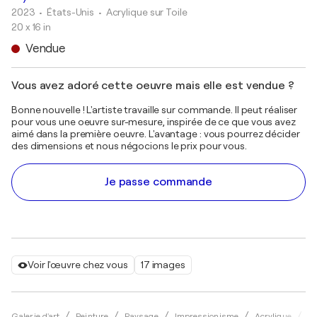
2023
• États-Unis
•
Acrylique sur Toile
20 x 16 in
Vendue
Vous avez adoré cette oeuvre mais elle est vendue ?
Bonne nouvelle ! L'artiste travaille sur commande. Il peut réaliser
pour vous une oeuvre sur-mesure, inspirée de ce que vous avez
aimé dans la première oeuvre. L'avantage : vous pourrez décider
des dimensions et nous négocions le prix pour vous.
Je passe commande
Voir l'œuvre chez vous
17 images
Galerie d'art
Peinture
Paysage
Impressionisme
Acrylique
Do