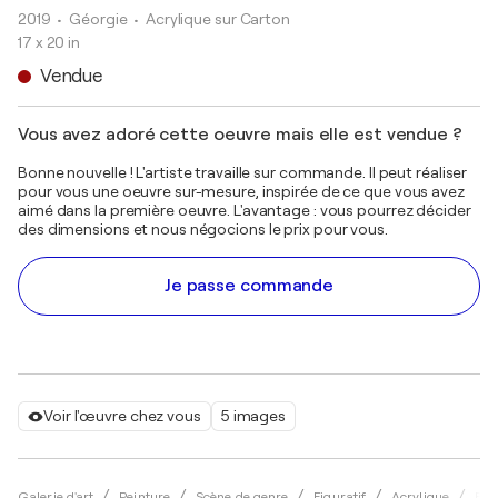
2019
• Géorgie
•
Acrylique sur Carton
17 x 20 in
Vendue
Vous avez adoré cette oeuvre mais elle est vendue ?
Bonne nouvelle ! L'artiste travaille sur commande. Il peut réaliser
pour vous une oeuvre sur-mesure, inspirée de ce que vous avez
aimé dans la première oeuvre. L'avantage : vous pourrez décider
des dimensions et nous négocions le prix pour vous.
Je passe commande
Voir l'œuvre chez vous
5 images
Galerie d'art
Peinture
Scène de genre
Figuratif
Acrylique
Eka