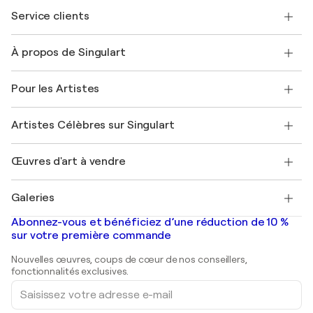
Service clients
Nous contacter
À propos de Singulart
Expédition
Politique de retour
A propos de nous
Témoignages de clients
Pour les Artistes
FAQ
Offrir une carte cadeau
Sociétés affiliées
Rejoignez notre programme commercial
Rejoindre Singulart en tant qu'artiste
Nos artistes
Mon compte
Artistes Célèbres sur Singulart
Se connecter en tant qu'Artiste
Magazine Singulart
Protection acheteur
Emplois
+33 1 76 44 06 42
Henri Matisse
Découvrez une sélection d'art original
Œuvres d'art à vendre
Marc Chagall
Pablo Picasso
Tableaux à vendre
Salvador Dalí
Galeries
Tableaux abstraits à vendre
Banksy
Peintures à l'huile
Mr. Brainwash
Galeries d'art en France
Abonnez-vous et bénéficiez d’une réduction de 10 %
Peintures de paysage
Shepard Fairey
Galeries d'art en Belgique
sur votre première commande
Estampes
Sculptures
Nouvelles œuvres, coups de cœur de nos conseillers,
Peintures acryliques
fonctionnalités exclusives.
Saisissez
votre
adresse