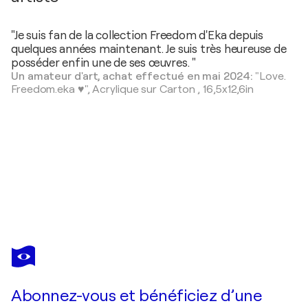
"Je suis fan de la collection Freedom d'Eka depuis
quelques années maintenant. Je suis très heureuse de
posséder enfin une de ses œuvres. "
Un amateur d'art, achat effectué en mai 2024:
"Love.
Freedom.eka ♥️",
Acrylique sur Carton
,
16,5x12,6in
EKA
PERADZE
Vous avez adoré cette oeuvre mais elle est vendue ?
N20
Abonnez-vous et bénéficiez d’une
Je passe commande