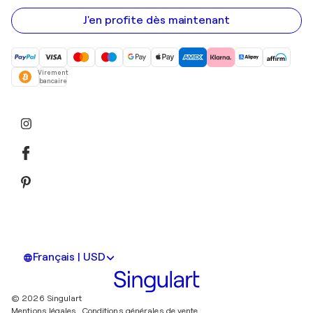
e-
mail
J'en profite dès maintenant
Virement
bancaire
Français | USD
© 2026 Singulart
Mentions légales.
Conditions générales de vente