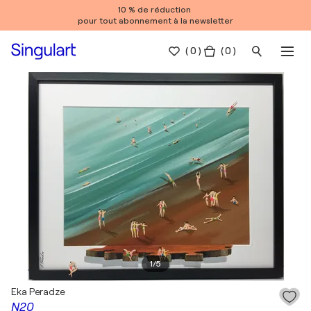
10 % de réduction
pour tout abonnement à la newsletter
(
0
)
( 0 )
1
/
5
Eka Peradze
N20