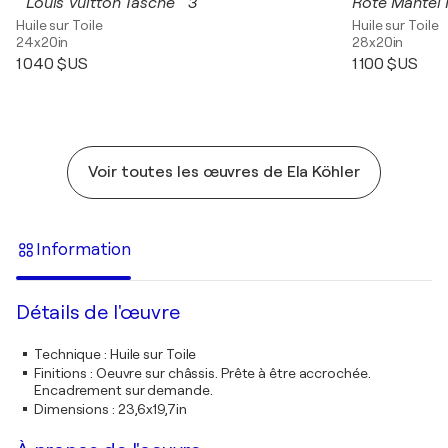
" Louis Vuitton Tasche " 3
Rote Mantel I
Huile sur Toile
Huile sur Toile
24x20in
28x20in
1 040 $US
1 100 $US
Voir toutes les œuvres de Ela Köhler
Information
Détails de l'œuvre
Technique
:
Huile sur Toile
Finitions
:
Oeuvre sur châssis. Prête à être accrochée.
Encadrement sur demande.
Dimensions
:
23,6x19,7in