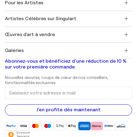
Pour les Artistes
FAQ
Offrir une carte cadeau
Sociétés affiliées
Rejoignez notre programme commercial
Rejoindre Singulart en tant qu'artiste
Nos artistes
Mon compte
Artistes Célèbres sur Singulart
Se connecter en tant qu'Artiste
Magazine Singulart
Protection acheteur
Emplois
+33 1 76 44 06 42
Henri Matisse
Découvrez une sélection d'art original
Œuvres d'art à vendre
Marc Chagall
Pablo Picasso
Tableaux à vendre
Salvador Dalí
Galeries
Tableaux abstraits à vendre
Banksy
Peintures à l'huile
Mr. Brainwash
Galeries d'art en France
Abonnez-vous et bénéficiez d’une réduction de 10 %
Peintures de paysage
Shepard Fairey
Galeries d'art en Belgique
sur votre première commande
Estampes
Sculptures
Nouvelles œuvres, coups de cœur de nos conseillers,
Peintures acryliques
fonctionnalités exclusives.
Saisissez
votre
adresse
e-
mail
J'en profite dès maintenant
Virement
bancaire