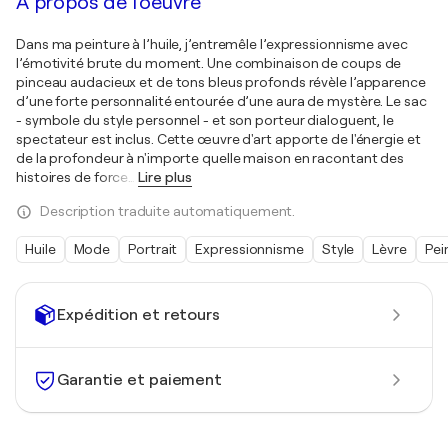
À propos de l'oeuvre
Dans ma peinture à l’huile, j’entremêle l’expressionnisme avec
l’émotivité brute du moment. Une combinaison de coups de
pinceau audacieux et de tons bleus profonds révèle l’apparence
d’une forte personnalité entourée d’une aura de mystère. Le sac
- symbole du style personnel - et son porteur dialoguent, le
spectateur est inclus. Cette œuvre d'art apporte de l'énergie et
de la profondeur à n'importe quelle maison en racontant des
histoires de force
…
Lire plus
Description traduite automatiquement.
Huile
Mode
Portrait
Expressionnisme
Style
Lèvre
Pei
Expédition et retours
Garantie et paiement