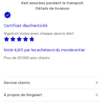
d'art assurées pendant le transport.
Détails de livraison
Certificat d'authenticité
Signé et inclus avec chaque œuvre d'art
Noté 4,9/5 par les acheteurs du monde entier
Plus de 20 000 avis clients
Service clients
Nous contacter
À propos de Singulart
Expédition
Politique de retour
A propos de nous
Témoignages de clients