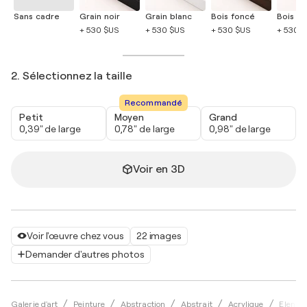
Sans cadre
Grain noir
Grain blanc
Bois foncé
Bois cla
+ 530 $US
+ 530 $US
+ 530 $US
+ 530 
2. Sélectionnez la taille
Recommandé
Petit
Moyen
Grand
0,39" de large
0,78" de large
0,98" de large
Voir en 3D
Voir l'œuvre chez vous
22 images
Demander d'autres photos
Galerie d'art
Peinture
Abstraction
Abstrait
Acrylique
Elena 