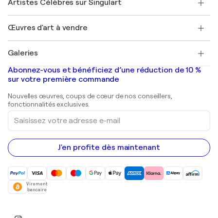
Artistes Célèbres sur Singulart
Se connecter en tant qu'Artiste
Magazine Singulart
Protection acheteur
Emplois
+33 1 76 44 06 42
Henri Matisse
Découvrez une sélection d'art original
Œuvres d'art à vendre
Marc Chagall
Pablo Picasso
Tableaux à vendre
Salvador Dalí
Galeries
Tableaux abstraits à vendre
Banksy
Peintures à l'huile
Mr. Brainwash
Galeries d'art en France
Abonnez-vous et bénéficiez d’une réduction de 10 %
Peintures de paysage
Shepard Fairey
Galeries d'art en Belgique
sur votre première commande
Estampes
Sculptures
Nouvelles œuvres, coups de cœur de nos conseillers,
Peintures acryliques
fonctionnalités exclusives.
Saisissez
votre
adresse
e-
mail
J'en profite dès maintenant
Virement
bancaire