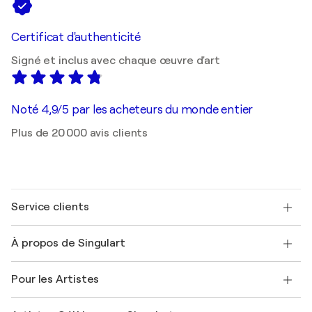
Certificat d'authenticité
Signé et inclus avec chaque œuvre d'art
Noté 4,9/5 par les acheteurs du monde entier
Plus de 20 000 avis clients
Service clients
Nous contacter
À propos de Singulart
Expédition
Politique de retour
A propos de nous
Témoignages de clients
Pour les Artistes
FAQ
Offrir une carte cadeau
Sociétés affiliées
Rejoignez notre programme commercial
Rejoindre Singulart en tant qu'artiste
Nos artistes
Mon compte