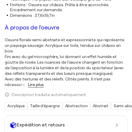
Finitions
:
Oeuvre sur châssis. Prête à être accrochée.
Encadrement sur demande.
Dimensions
:
27,6x19,7in
À propos de l'oeuvre
Oeuvre florale semi-abstraite et expressionniste qui représente
un paysage sauvage. Acrylique sur toile, tendue sur châssis en
bois.
Fini avec du gel microsphère, lui donnant un effet humide et
goutte de rosée. Les nuances de l'œuvre changent en fonction
de l'exposition à la lumière et de la position du spectateur (avec
des reflets transparents et des lueurs presque magiques).
Avec des textures et des reliefs. Côtés peints. Il n’est pas
nécessaire
…
Lire plus
Description traduite automatiquement.
Acrylique
Taille d'épargne
Abstraction
Abstrait
Semi-abst
Expédition et retours