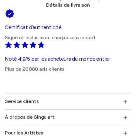
Détails de livraison
Certificat d'authenticité
Signé et inclus avec chaque œuvre d'art
Noté 4,9/5 par les acheteurs du monde entier
Plus de 20 000 avis clients
Service clients
Nous contacter
À propos de Singulart
Expédition
Politique de retour
A propos de nous
Témoignages de clients
Pour les Artistes
FAQ
Offrir une carte cadeau