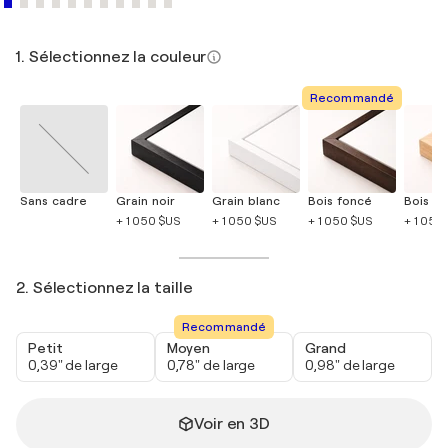
1. Sélectionnez la couleur
Recommandé
Sans cadre
Grain noir
Grain blanc
Bois foncé
Bois cla
+ 1 050 $US
+ 1 050 $US
+ 1 050 $US
+ 1 050
2. Sélectionnez la taille
Recommandé
Petit
Moyen
Grand
0,39" de large
0,78" de large
0,98" de large
Voir en 3D