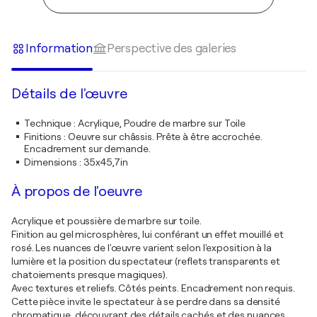
Information
Perspective des galeries
Détails de l'œuvre
Technique
:
Acrylique, Poudre de marbre sur Toile
Finitions
:
Oeuvre sur châssis. Prête à être accrochée.
Encadrement sur demande.
Dimensions
:
35x45,7in
À propos de l'oeuvre
Acrylique et poussière de marbre sur toile.
Finition au gel microsphères, lui conférant un effet mouillé et
rosé. Les nuances de l'œuvre varient selon l'exposition à la
lumière et la position du spectateur (reflets transparents et
chatoiements presque magiques).
Avec textures et reliefs. Côtés peints. Encadrement non requis.
Cette pièce invite le spectateur à se perdre dans sa densité
chromatique, découvrant des détails cachés et des nuances