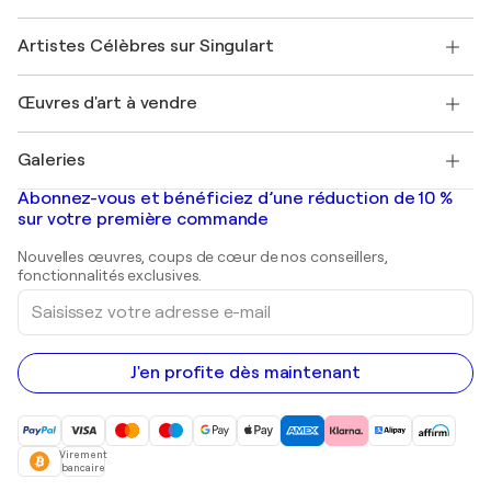
Sociétés affiliées
Rejoignez notre programme commercial
Rejoindre Singulart en tant qu'artiste
Nos artistes
Mon compte
Artistes Célèbres sur Singulart
Se connecter en tant qu'Artiste
Magazine Singulart
Protection acheteur
Emplois
+33 1 76 44 06 42
Henri Matisse
Découvrez une sélection d'art original
Œuvres d'art à vendre
Marc Chagall
Pablo Picasso
Tableaux à vendre
Salvador Dalí
Galeries
Tableaux abstraits à vendre
Banksy
Peintures à l'huile
Mr. Brainwash
Galeries d'art en France
Abonnez-vous et bénéficiez d’une réduction de 10 %
Peintures de paysage
Shepard Fairey
Galeries d'art en Belgique
sur votre première commande
Estampes
Sculptures
Nouvelles œuvres, coups de cœur de nos conseillers,
Peintures acryliques
fonctionnalités exclusives.
Saisissez
votre
adresse
e-
mail
J'en profite dès maintenant
Virement
bancaire