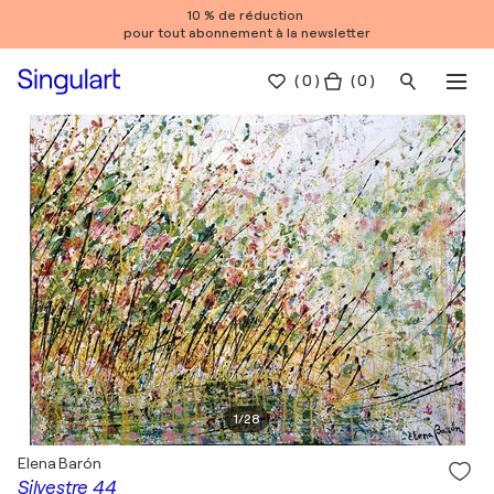
10 % de réduction
pour tout abonnement à la newsletter
(
0
)
( 0 )
1
/
28
Elena Barón
Silvestre 44