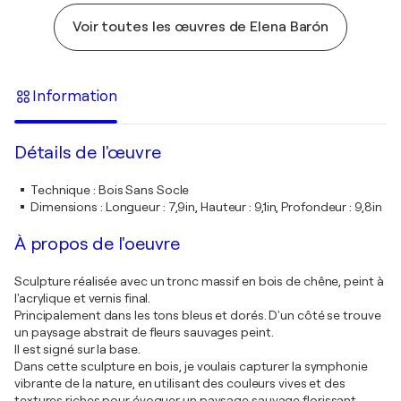
Voir toutes les œuvres de Elena Barón
Information
Détails de l'œuvre
Technique
:
Bois Sans Socle
Dimensions
:
Longueur : 7,9in, Hauteur : 9,1in, Profondeur : 9,8in
À propos de l'oeuvre
Sculpture réalisée avec un tronc massif en bois de chêne, peint à
l'acrylique et vernis final.
Principalement dans les tons bleus et dorés. D'un côté se trouve
un paysage abstrait de fleurs sauvages peint.
Il est signé sur la base.
Dans cette sculpture en bois, je voulais capturer la symphonie
vibrante de la nature, en utilisant des couleurs vives et des
textures riches pour évoquer un paysage sauvage florissant.