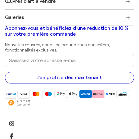
Œuvres d'art à vendre
Marc Chagall
Pablo Picasso
Tableaux à vendre
Salvador Dalí
Galeries
Tableaux abstraits à vendre
Banksy
Peintures à l'huile
Mr. Brainwash
Galeries d'art en France
Abonnez-vous et bénéficiez d’une réduction de 10 %
Peintures de paysage
Shepard Fairey
Galeries d'art en Belgique
sur votre première commande
Estampes
Sculptures
Nouvelles œuvres, coups de cœur de nos conseillers,
Peintures acryliques
fonctionnalités exclusives.
Saisissez
votre
adresse
e-
mail
J'en profite dès maintenant
Virement
bancaire