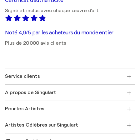
Certificat d'authenticité
Signé et inclus avec chaque œuvre d'art
Noté 4,9/5 par les acheteurs du monde entier
Plus de 20 000 avis clients
Service clients
Nous contacter
À propos de Singulart
Expédition
Politique de retour
A propos de nous
Témoignages de clients
Pour les Artistes
FAQ
Offrir une carte cadeau
Sociétés affiliées
Rejoignez notre programme commercial
Rejoindre Singulart en tant qu'artiste
Nos artistes
Mon compte
Artistes Célèbres sur Singulart
Se connecter en tant qu'Artiste
Magazine Singulart
Protection acheteur
Emplois
+33 1 76 44 06 42
Henri Matisse
Découvrez une sélection d'art original