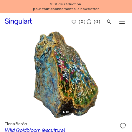
10 % de réduction
pour tout abonnement à la newsletter
(
0
)
( 0 )
1
/
18
Elena Barón
Wild Goldbloom (escultura)