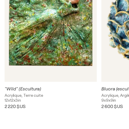
"Wild" (Escultura)
Bluora (escul
Acrylique, Terre cuite
Acrylique, Argil
12x12x3in
9x9x9in
2 220 $US
2 600 $US