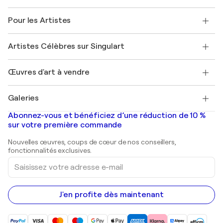
Politique de retour
A propos de nous
Témoignages de clients
Pour les Artistes
FAQ
Offrir une carte cadeau
Sociétés affiliées
Rejoignez notre programme commercial
Rejoindre Singulart en tant qu'artiste
Nos artistes
Mon compte
Artistes Célèbres sur Singulart
Se connecter en tant qu'Artiste
Magazine Singulart
Protection acheteur
Emplois
+33 1 76 44 06 42
Henri Matisse
Découvrez une sélection d'art original
Œuvres d'art à vendre
Marc Chagall
Pablo Picasso
Tableaux à vendre
Salvador Dalí
Galeries
Tableaux abstraits à vendre
Banksy
Peintures à l'huile
Mr. Brainwash
Galeries d'art en France
Abonnez-vous et bénéficiez d’une réduction de 10 %
Peintures de paysage
Shepard Fairey
Galeries d'art en Belgique
sur votre première commande
Estampes
Sculptures
Nouvelles œuvres, coups de cœur de nos conseillers,
Peintures acryliques
fonctionnalités exclusives.
Saisissez
votre
adresse
e-
mail
J'en profite dès maintenant