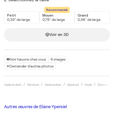
Recommandé
Petit
Moyen
Grand
0,39" de large
0,78" de large
0,98" de large
Voir en 3D
Voir l'œuvre chez vous
6 images
Demander d'autres photos
Galerie d'art
Peinture
Abstraction
Abstrait
Huile
Eliane Yper
Autres œuvres de
Eliane Ypersiel