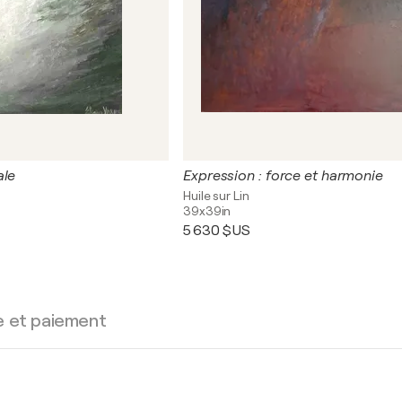
ale
Expression : force et harmonie
Huile sur Lin
39x39in
5 630 $US
e et paiement