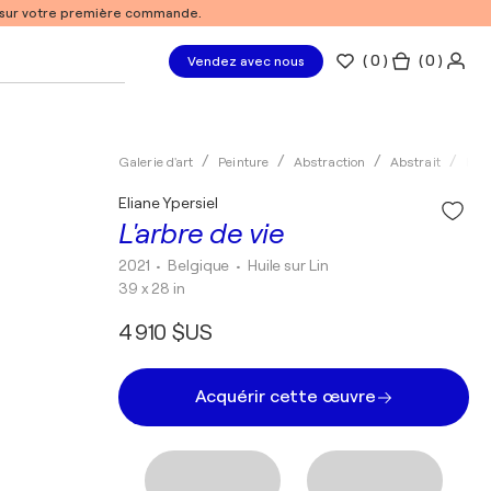
% sur votre première commande.
(
0
)
( 0 )
Vendez avec nous
Galerie d'art
Peinture
Abstraction
Abstrait
Huil
Eliane Ypersiel
L'arbre de vie
2021
• Belgique
•
Huile sur Lin
39 x 28 in
4 910 $US
Acquérir cette œuvre