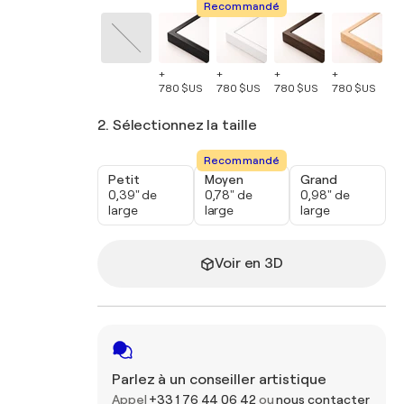
Recommandé
+
+
+
+
+
780 $US
780 $US
780 $US
780 $US
78
2. Sélectionnez la taille
Recommandé
Petit
Moyen
Grand
0,39" de
0,78" de
0,98" de
large
large
large
Voir en 3D
Parlez à un conseiller artistique
Appel
+33 1 76 44 06 42
ou
nous contacter