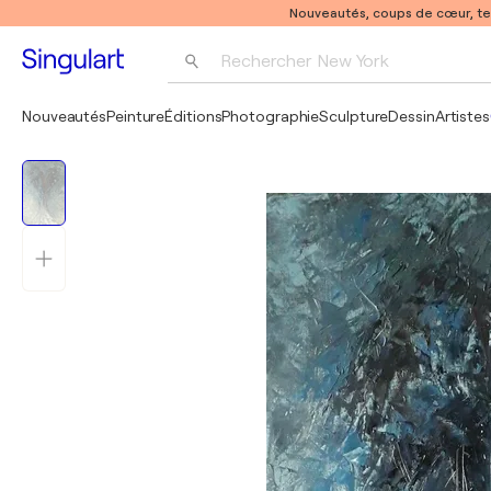
Nouveautés, coups de cœur, t
Rechercher 
New York
Photographie
Nouveautés
Peinture
Éditions
Photographie
Sculpture
Dessin
Artistes
Pop Art
Pablo Picasso