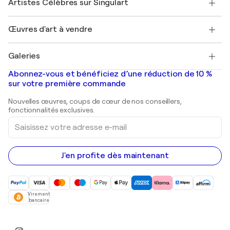
Artistes Célèbres sur Singulart
Se connecter en tant qu'Artiste
Magazine Singulart
Protection acheteur
Emplois
+33 1 76 44 06 42
Henri Matisse
Découvrez une sélection d'art original
Œuvres d'art à vendre
Marc Chagall
Pablo Picasso
Tableaux à vendre
Salvador Dalí
Galeries
Tableaux abstraits à vendre
Banksy
Peintures à l'huile
Mr. Brainwash
Galeries d'art en France
Abonnez-vous et bénéficiez d’une réduction de 10 %
Peintures de paysage
Shepard Fairey
Galeries d'art en Belgique
sur votre première commande
Estampes
Sculptures
Nouvelles œuvres, coups de cœur de nos conseillers,
Peintures acryliques
fonctionnalités exclusives.
Saisissez
votre
adresse
e-
mail
J'en profite dès maintenant
Virement
bancaire