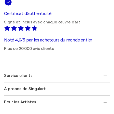
Certificat d'authenticité
Signé et inclus avec chaque œuvre d'art
Noté 4,9/5 par les acheteurs du monde entier
Plus de 20 000 avis clients
Service clients
Nous contacter
À propos de Singulart
Expédition
Politique de retour
A propos de nous
Témoignages de clients
Pour les Artistes
FAQ
Offrir une carte cadeau
Sociétés affiliées
Rejoignez notre programme commercial
Rejoindre Singulart en tant qu'artiste
Nos artistes
Mon compte