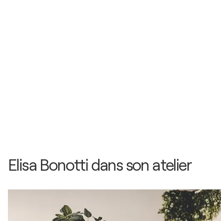
2021
Mostra virtuale - Contest Fondazione Fila Museum
/ Biella - Biella, Italie
2020
Mostra virtuale - Contest Fondazione Fila Museum
/ Biella - Biella, Italie
2020
This is Not Quarantine / Teatro Macario - Torino,
Italie
2020
Acqua / Ivrea - Ivrea, Italie
Elisa Bonotti dans son atelier