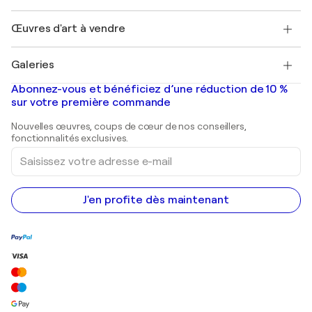
Protection acheteur
Emplois
+33 1 76 44 06 42
Henri Matisse
Découvrez une sélection d'art original
Œuvres d'art à vendre
Marc Chagall
Pablo Picasso
Tableaux à vendre
Salvador Dalí
Galeries
Tableaux abstraits à vendre
Banksy
Peintures à l'huile
Mr. Brainwash
Galeries d'art en France
Abonnez-vous et bénéficiez d’une réduction de 10 %
Peintures de paysage
Shepard Fairey
Galeries d'art en Belgique
sur votre première commande
Estampes
Sculptures
Nouvelles œuvres, coups de cœur de nos conseillers,
Peintures acryliques
fonctionnalités exclusives.
Saisissez
votre
adresse
e-
mail
J'en profite dès maintenant