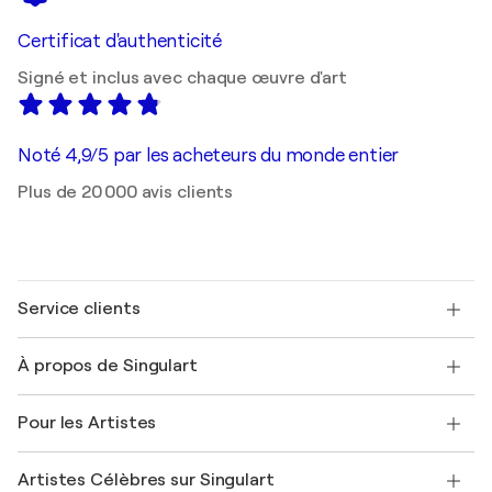
Certificat d'authenticité
Signé et inclus avec chaque œuvre d'art
Noté 4,9/5 par les acheteurs du monde entier
Plus de 20 000 avis clients
Service clients
Nous contacter
À propos de Singulart
Expédition
Politique de retour
A propos de nous
Témoignages de clients
Pour les Artistes
FAQ
Offrir une carte cadeau
Sociétés affiliées
Rejoignez notre programme commercial
Rejoindre Singulart en tant qu'artiste
Nos artistes
Mon compte
Artistes Célèbres sur Singulart
Se connecter en tant qu'Artiste
Magazine Singulart