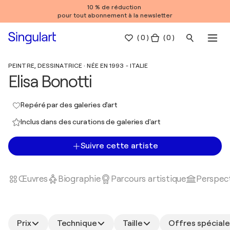
10 % de réduction
pour tout abonnement à la newsletter
(
0
)
( 0 )
PEINTRE, DESSINATRICE · NÉE EN 1993 - ITALIE
Elisa Bonotti
Repéré par des galeries d'art
Inclus dans des curations de galeries d'art
Suivre cette artiste
Œuvres
Biographie
Parcours artistique
Perspect
Prix
Technique
Taille
Offres spéciale