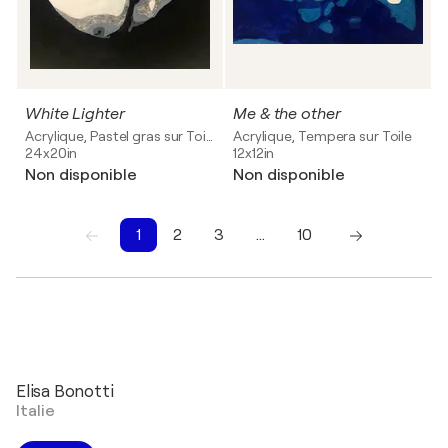
White Lighter
Me & the other
Acrylique, Pastel gras sur Toile
Acrylique, Tempera sur Toile
24x20in
12x12in
Non disponible
Non disponible
1
2
3
…
10
1
2
3
4
5
6
7
8
9
10
Elisa Bonotti
Italie