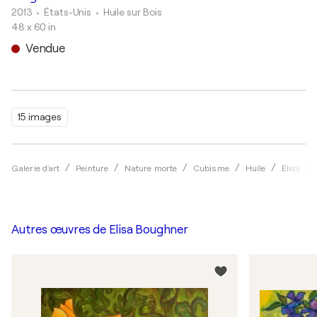
2013
• États-Unis
•
Huile sur Bois
48 x 60 in
Vendue
15 images
Galerie d'art
Peinture
Nature morte
Cubisme
Huile
Elisa Bo
Autres œuvres de
Elisa Boughner