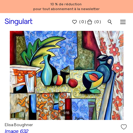
10 % de réduction
pour tout abonnement à la newsletter
(
0
)
( 0 )
1
/
15
Elisa Boughner
Image 632