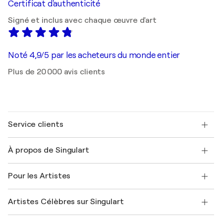
Certificat d'authenticité
Signé et inclus avec chaque œuvre d'art
Noté 4,9/5 par les acheteurs du monde entier
Plus de 20 000 avis clients
Service clients
Nous contacter
À propos de Singulart
Expédition
Politique de retour
A propos de nous
Témoignages de clients
Pour les Artistes
FAQ
Offrir une carte cadeau
Sociétés affiliées
Rejoignez notre programme commercial
Rejoindre Singulart en tant qu'artiste
Nos artistes
Mon compte
Artistes Célèbres sur Singulart
Se connecter en tant qu'Artiste
Magazine Singulart
Protection acheteur
Emplois
+33 1 76 44 06 42
Henri Matisse