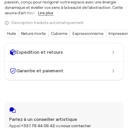
passion, conçu pour revigorer votre espace avec une énergie
dynamique et éveiller vos sens à la beauté de l'abstraction. Cette
œuvre d'art n'est
…
Lire plus
Description traduite automatiquement.
Huile
Nature morte
Cubisme
Expressionnisme
Impressio
Expédition et retours
Garantie et paiement
Parlez à un conseiller artistique
Appel
+33 1 76 44 06 42
ou
nous contacter