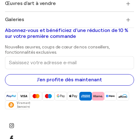
Découvrez une sélection d'art original
Œuvres d'art à vendre
Marc Chagall
Pablo Picasso
Tableaux à vendre
Salvador Dalí
Galeries
Tableaux abstraits à vendre
Banksy
Peintures à l'huile
Mr. Brainwash
Galeries d'art en France
Abonnez-vous et bénéficiez d’une réduction de 10 %
Peintures de paysage
Shepard Fairey
Galeries d'art en Belgique
sur votre première commande
Estampes
Sculptures
Nouvelles œuvres, coups de cœur de nos conseillers,
Peintures acryliques
fonctionnalités exclusives.
Saisissez
votre
adresse
e-
mail
J'en profite dès maintenant
Virement
bancaire