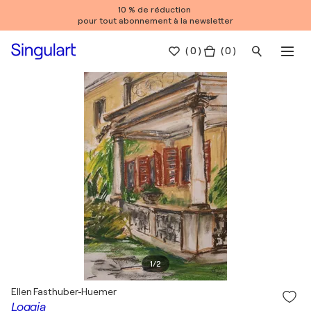
10 % de réduction
pour tout abonnement à la newsletter
(
0
)
( 0 )
1
/
2
Ellen Fasthuber-Huemer
Loggia