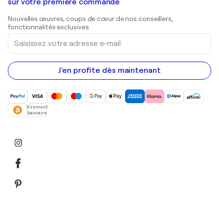
Galeries d'art en Belgique
sur votre première commande
Estampes
Sculptures
Nouvelles œuvres, coups de cœur de nos conseillers,
Peintures acryliques
fonctionnalités exclusives.
Saisissez
votre
adresse
e-
mail
J'en profite dès maintenant
Virement
bancaire