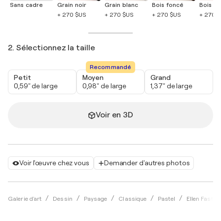
Sans cadre
Grain noir
Grain blanc
Bois foncé
Bois cla
+ 270 $US
+ 270 $US
+ 270 $US
+ 270 
2. Sélectionnez la taille
Recommandé
Petit
Moyen
Grand
0,59" de large
0,98" de large
1,37" de large
Voir en 3D
Voir l'œuvre chez vous
Demander d'autres photos
Galerie d'art
Dessin
Paysage
Classique
Pastel
Ellen Fasth