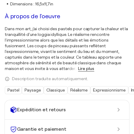
Dimensions
:
16,5x11,7in
À propos de l'oeuvre
Dans mon art, j'ai choisi des pastels pour capturer la chaleur et la
tranquillité d'une loggia idyllique. Le réalisme rencontre
l'impressionnisme alors que les détails et les émotions
fusionnent. Les coups de pinceau puissants reflètent
l'expressionnisme, vivant le sentiment du lieu et du moment,
capturés dans le temps et la couleur. Ce tableau apporte une
atmosphère de sérénité et de beauté classique dans chaque
maison et vous invite à vous attarder
…
Lire plus
Description traduite automatiquement.
Pastel
Paysage
Classique
Réalisme
Expressionnisme
I
Expédition et retours
Garantie et paiement