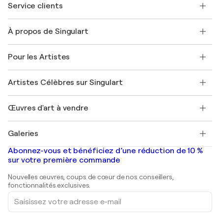
Service clients
Nous contacter
À propos de Singulart
Expédition
Politique de retour
A propos de nous
Témoignages de clients
Pour les Artistes
FAQ
Offrir une carte cadeau
Sociétés affiliées
Rejoignez notre programme commercial
Rejoindre Singulart en tant qu'artiste
Nos artistes
Mon compte
Artistes Célèbres sur Singulart
Se connecter en tant qu'Artiste
Magazine Singulart
Protection acheteur
Emplois
+33 1 76 44 06 42
Henri Matisse
Découvrez une sélection d'art original
Œuvres d'art à vendre
Marc Chagall
Pablo Picasso
Tableaux à vendre
Salvador Dalí
Galeries
Tableaux abstraits à vendre
Banksy
Peintures à l'huile
Mr. Brainwash
Galeries d'art en France
Abonnez-vous et bénéficiez d’une réduction de 10 %
Peintures de paysage
Shepard Fairey
Galeries d'art en Belgique
sur votre première commande
Estampes
Sculptures
Nouvelles œuvres, coups de cœur de nos conseillers,
Peintures acryliques
fonctionnalités exclusives.
Saisissez
votre
adresse
e-