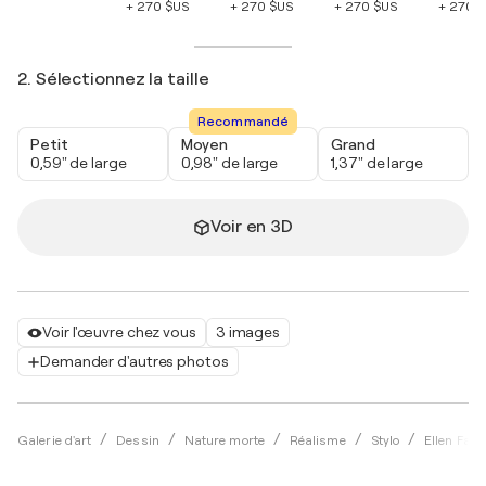
+ 270 $US
+ 270 $US
+ 270 $US
+ 270 
2. Sélectionnez la taille
Recommandé
Petit
Moyen
Grand
0,59" de large
0,98" de large
1,37" de large
Voir en 3D
Voir l'œuvre chez vous
3 images
Demander d'autres photos
Galerie d'art
Dessin
Nature morte
Réalisme
Stylo
Ellen Fas