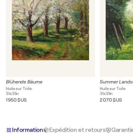
Blühende Bäume
Summer Lands
Huile sur Toile
Huile sur Toile
31x31in
31x31in
1 950 $US
2 070 $US
Information
Expédition et retours
Garanti