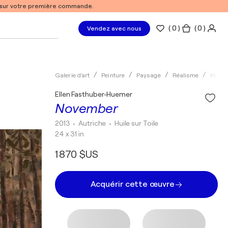
% sur votre première commande.
(
0
)
( 0 )
Vendez avec nous
Galerie d'art
Peinture
Paysage
Réalisme
Huile
Ellen Fasthuber-Huemer
November
2013
• Autriche
•
Huile sur Toile
24 x 31 in
1 870 $US
Acquérir cette œuvre