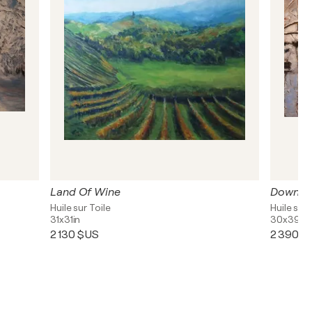
Land Of Wine
Down By
Huile sur Toile
Huile sur 
31x31in
30x39in
2 130 $US
2 390 $