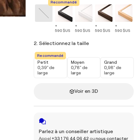
Recommandé
+
+
+
+
+
590 $US
590 $US
590 $US
590 $US
59
2. Sélectionnez la taille
Recommandé
Petit
Moyen
Grand
0,39" de
0,78" de
0,98" de
large
large
large
Voir en 3D
Parlez à un conseiller artistique
Appel
+33 1 76 44 06 42
ou
nous contacter