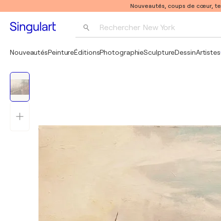
Nouveautés, coups de cœur, t
Rechercher 
New York
Photographie
Nouveautés
Peinture
Éditions
Photographie
Sculpture
Dessin
Artistes
Pop Art
Pablo Picasso