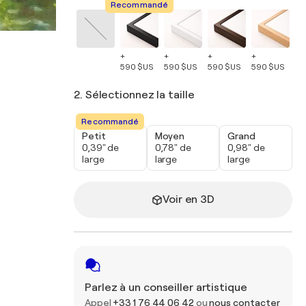
Recommandé
+
+
+
+
+
590 $US
590 $US
590 $US
590 $US
59
2. Sélectionnez la taille
Recommandé
Petit
Moyen
Grand
0,39" de
0,78" de
0,98" de
large
large
large
Voir en 3D
Parlez à un conseiller artistique
Appel
+33 1 76 44 06 42
ou
nous contacter