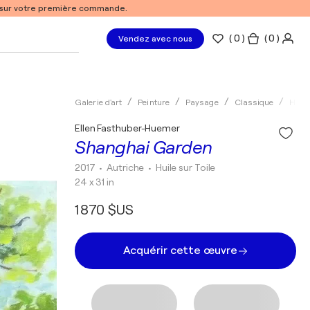
% sur votre première commande.
(
0
)
( 0 )
Vendez avec nous
Galerie d'art
Peinture
Paysage
Classique
Huile
Ellen Fasthuber-Huemer
Shanghai Garden
2017
• Autriche
•
Huile sur Toile
24 x 31 in
1 870 $US
Acquérir cette œuvre