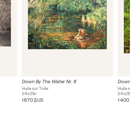
Down By The Water Nr. 8
Down By
Huile sur Toile
Huile sur 
24x31in
24x28in
1 870 $US
1 400 $