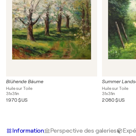
Blühende Bäume
Summer Lands
Huile sur Toile
Huile sur Toile
31x31in
31x31in
1 970 $US
2 080 $US
Information
Perspective des galeries
Expé