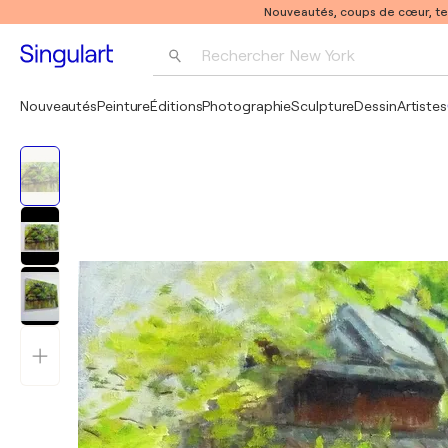
Nouveautés, coups de cœur, t
Rechercher 
New York
Photographie
Nouveautés
Peinture
Éditions
Photographie
Sculpture
Dessin
Artistes
Pop Art
Pablo Picasso