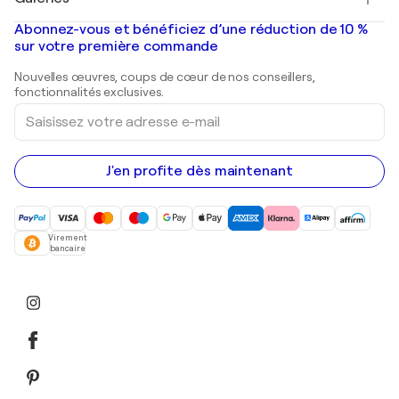
Tableaux abstraits à vendre
Banksy
Peintures à l'huile
Mr. Brainwash
Galeries d'art en France
Abonnez-vous et bénéficiez d’une réduction de 10 %
Peintures de paysage
Shepard Fairey
Galeries d'art en Belgique
sur votre première commande
Estampes
Sculptures
Nouvelles œuvres, coups de cœur de nos conseillers,
Peintures acryliques
fonctionnalités exclusives.
Saisissez
votre
adresse
e-
mail
J'en profite dès maintenant
Virement
bancaire