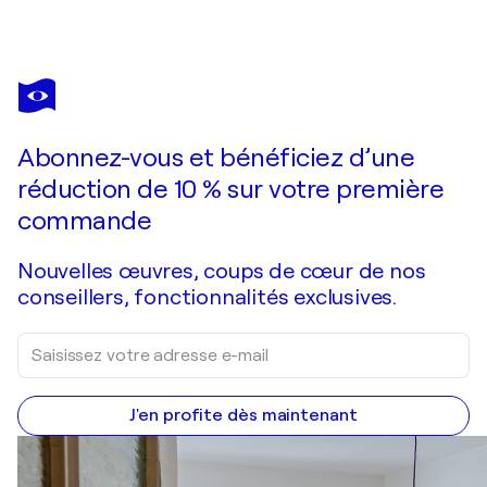
EMIL
AZIZ
Vous avez adoré cette oeuvre mais elle est vendue ?
Four Seasons
Abonnez-vous et bénéficiez d’une
Je passe commande
réduction de 10 % sur votre première
commande
Nouvelles œuvres, coups de cœur de nos
conseillers, fonctionnalités exclusives.
J'en profite dès maintenant