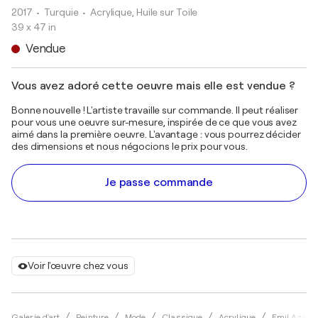
2017
• Turquie
•
Acrylique, Huile sur Toile
39 x 47 in
Vendue
Vous avez adoré cette oeuvre mais elle est vendue ?
Bonne nouvelle ! L'artiste travaille sur commande. Il peut réaliser
pour vous une oeuvre sur-mesure, inspirée de ce que vous avez
aimé dans la première oeuvre. L'avantage : vous pourrez décider
des dimensions et nous négocions le prix pour vous.
Je passe commande
Voir l'œuvre chez vous
Galerie d'art
Peinture
Mode
Classique
Acrylique
Emil Aziz