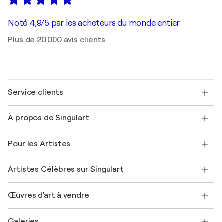
Noté 4,9/5 par les acheteurs du monde entier
Plus de 20 000 avis clients
Service clients
Nous contacter
À propos de Singulart
Expédition
Politique de retour
A propos de nous
Témoignages de clients
Pour les Artistes
FAQ
Offrir une carte cadeau
Sociétés affiliées
Rejoignez notre programme commercial
Rejoindre Singulart en tant qu'artiste
Nos artistes
Mon compte
Artistes Célèbres sur Singulart
Se connecter en tant qu'Artiste
Magazine Singulart
Protection acheteur
Emplois
+33 1 76 44 06 42
Henri Matisse
Découvrez une sélection d'art original
Œuvres d'art à vendre
Marc Chagall
Pablo Picasso
Tableaux à vendre
Salvador Dalí
Galeries