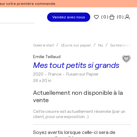
% sur votre première commande.
(
0
)
( 0 )
Vendez avec nous
Galerie d'art
Œuvre sur papier
Nu
Surréalisme
Emilie Teillaud
Mes tout petits si grands
2020
• France
•
Fusain sur Papier
26 x 20 in
Actuellement non disponible à la
vente
Cette oeuvre est actuellement réservée (par un
client, pour une exposition...).
Soyez avertis lorsque celle-ci sera de