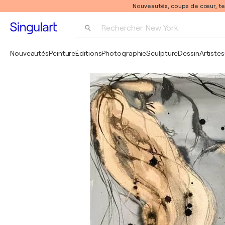
Nouveautés, coups de cœur, t
Rechercher 
New York
Photographie
Nouveautés
Peinture
Éditions
Photographie
Sculpture
Dessin
Artistes
Pop Art
Pablo Picasso