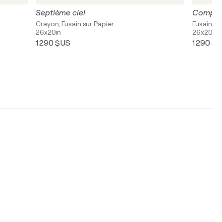
Septième ciel
Compter
Crayon, Fusain sur Papier
Fusain, E
26x20in
26x20in
1 290 $US
1 290 $