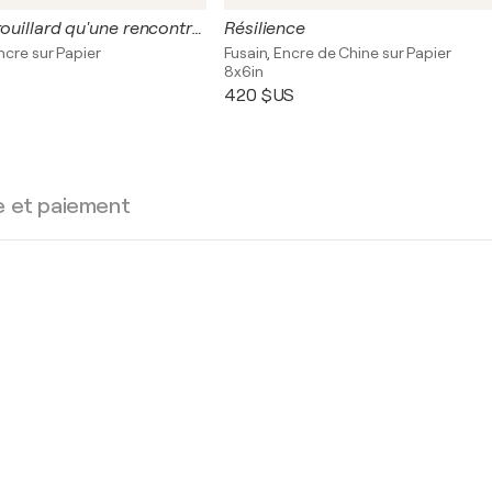
C'est dans le brouillard qu'une rencontre est belle
Résilience
ncre sur Papier
Fusain, Encre de Chine sur Papier
8x6in
420 $US
e et paiement