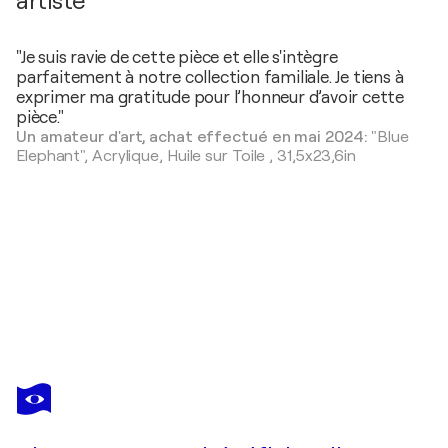
artiste
"Je suis ravie de cette pièce et elle s'intègre
parfaitement à notre collection familiale. Je tiens à
exprimer ma gratitude pour l’honneur d’avoir cette
pièce."
Un amateur d'art, achat effectué en mai 2024:
"Blue
Elephant",
Acrylique, Huile sur Toile
,
31,5x23,6in
ERIC
BRUNI
Vous avez adoré cette oeuvre mais elle est vendue ?
Paysage de campagne