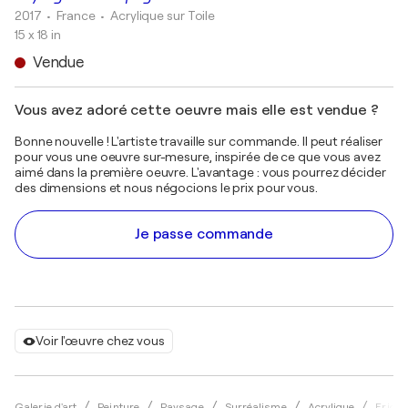
2017
• France
•
Acrylique sur Toile
15 x 18 in
Vendue
Vous avez adoré cette oeuvre mais elle est vendue ?
Bonne nouvelle ! L'artiste travaille sur commande. Il peut réaliser
pour vous une oeuvre sur-mesure, inspirée de ce que vous avez
aimé dans la première oeuvre. L'avantage : vous pourrez décider
des dimensions et nous négocions le prix pour vous.
Je passe commande
Voir l'œuvre chez vous
Galerie d'art
Peinture
Paysage
Surréalisme
Acrylique
Eric B