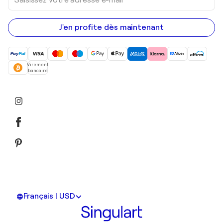
votre
adresse
e-
mail
J'en profite dès maintenant
Virement
bancaire
Français | USD