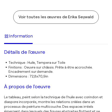
Voir toutes les œuvres de Erika Seywald
Information
Détails de l'œuvre
Technique
:
Huile, Tempera sur Toile
Finitions
:
Oeuvre sur châssis. Prête à être accrochée.
Encadrement sur demande.
Dimensions
:
72,8x70,9in
À propos de l'oeuvre
Le tableau, peint selon la technique de l'huile avec corindon et
diaspore incorporés, montre les relations créées dans un
processus de peinture multicouche. Des espaces irréels
émergent dans lesquels des figures abstraites flottent et se