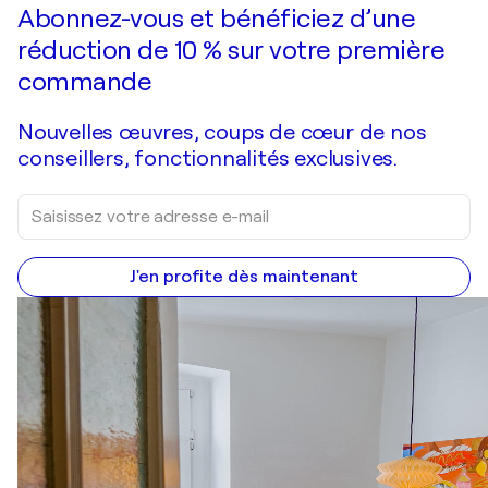
Faire une offre
Acquérir
Abonnez-vous et bénéficiez d’une
réduction de 10 % sur votre première
commande
Nouvelles œuvres, coups de cœur de nos
conseillers, fonctionnalités exclusives.
J'en profite dès maintenant