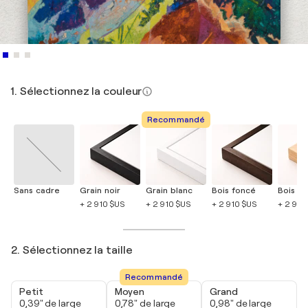
1. Sélectionnez la couleur
Recommandé
Sans cadre
Grain noir
Grain blanc
Bois foncé
Bois cla
+ 2 910 $US
+ 2 910 $US
+ 2 910 $US
+ 2 910
2. Sélectionnez la taille
Recommandé
Petit
Moyen
Grand
0,39" de large
0,78" de large
0,98" de large