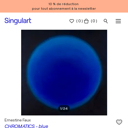
10 % de réduction
pour tout abonnement à la newsletter
(
0
)
( 0 )
1
/
24
Ernestine Faux
CHROMATICS - blue