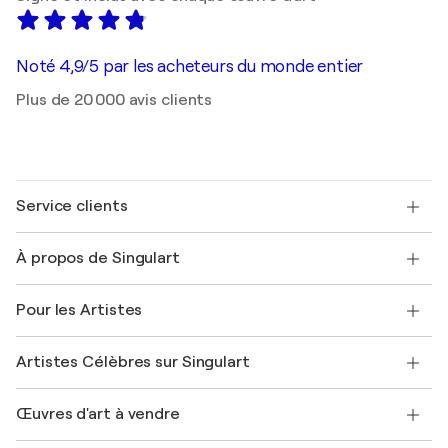
Noté 4,9/5 par les acheteurs du monde entier
Plus de 20 000 avis clients
Service clients
Nous contacter
À propos de Singulart
Expédition
Politique de retour
A propos de nous
Témoignages de clients
Pour les Artistes
FAQ
Offrir une carte cadeau
Sociétés affiliées
Rejoignez notre programme commercial
Rejoindre Singulart en tant qu'artiste
Nos artistes
Mon compte
Artistes Célèbres sur Singulart
Se connecter en tant qu'Artiste
Magazine Singulart
Protection acheteur
Emplois
+33 1 76 44 06 42
Henri Matisse
Découvrez une sélection d'art original
Œuvres d'art à vendre
Marc Chagall
Pablo Picasso