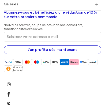
Tableaux à vendre
Salvador Dalí
Galeries
Tableaux abstraits à vendre
Banksy
Peintures à l'huile
Mr. Brainwash
Galeries d'art en France
Abonnez-vous et bénéficiez d’une réduction de 10 %
Peintures de paysage
Shepard Fairey
Galeries d'art en Belgique
sur votre première commande
Estampes
Sculptures
Nouvelles œuvres, coups de cœur de nos conseillers,
Peintures acryliques
fonctionnalités exclusives.
Saisissez
votre
adresse
e-
mail
J'en profite dès maintenant
Virement
bancaire