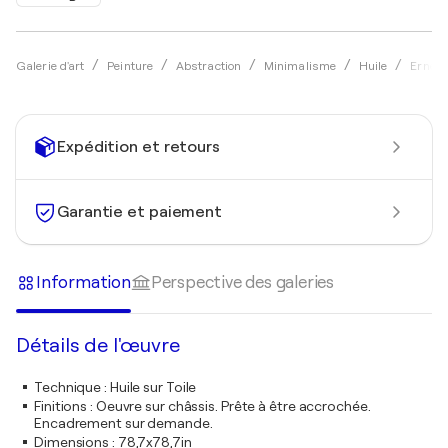
Galerie d'art
Peinture
Abstraction
Minimalisme
Huile
Ernest
Expédition et retours
Garantie et paiement
Information
Perspective des galeries
Détails de l'œuvre
Technique
:
Huile sur Toile
Finitions
:
Oeuvre sur châssis. Prête à être accrochée.
Encadrement sur demande.
Dimensions
:
78,7x78,7in