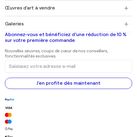
Emplois
+33 1 76 44 06 42
Henri Matisse
Découvrez une sélection d'art original
Œuvres d'art à vendre
Marc Chagall
Pablo Picasso
Tableaux à vendre
Salvador Dalí
Galeries
Tableaux abstraits à vendre
Banksy
Peintures à l'huile
Mr. Brainwash
Galeries d'art en France
Abonnez-vous et bénéficiez d’une réduction de 10 %
Peintures de paysage
Shepard Fairey
Galeries d'art en Belgique
sur votre première commande
Estampes
Sculptures
Nouvelles œuvres, coups de cœur de nos conseillers,
Peintures acryliques
fonctionnalités exclusives.
Saisissez
votre
adresse
e-
mail
J'en profite dès maintenant