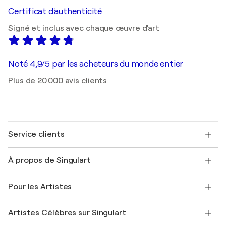
Certificat d'authenticité
Signé et inclus avec chaque œuvre d'art
Noté 4,9/5 par les acheteurs du monde entier
Plus de 20 000 avis clients
Service clients
Nous contacter
À propos de Singulart
Expédition
Politique de retour
A propos de nous
Témoignages de clients
Pour les Artistes
FAQ
Offrir une carte cadeau
Sociétés affiliées
Rejoignez notre programme commercial
Rejoindre Singulart en tant qu'artiste
Nos artistes
Mon compte
Artistes Célèbres sur Singulart
Se connecter en tant qu'Artiste
Magazine Singulart
Protection acheteur