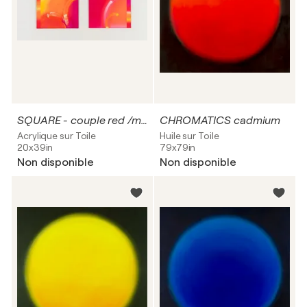
SQUARE - couple red /magenta III
CHROMATICS cadmium
Acrylique sur Toile
Huile sur Toile
20x39in
79x79in
Non disponible
Non disponible