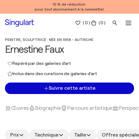
10 % de réduction
pour tout abonnement à la newsletter
(
0
)
( 0 )
PEINTRE, SCULPTRICE · NÉE EN 1958 - AUTRICHE
Ernestine Faux
Repéré par des galeries d'art
Inclus dans des curations de galeries d'art
Suivre cette artiste
Œuvres
Biographie
Parcours artistique
Perspect
Prix
Technique
Taille
Offres spéciale