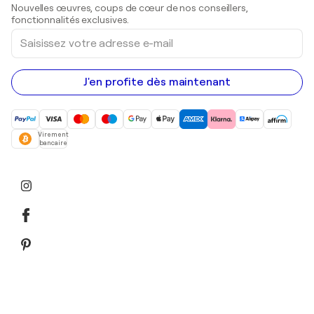
Sculptures
Nouvelles œuvres, coups de cœur de nos conseillers,
Peintures acryliques
fonctionnalités exclusives.
Saisissez
votre
adresse
e-
mail
J'en profite dès maintenant
Virement
bancaire