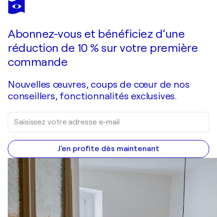
ESTEBAN
VERA
Vous avez adoré cette oeuvre mais elle est vendue ?
Bigger and better plans
Abonnez-vous et bénéficiez d’une
Je passe commande
réduction de 10 % sur votre première
commande
Nouvelles œuvres, coups de cœur de nos
conseillers, fonctionnalités exclusives.
J'en profite dès maintenant