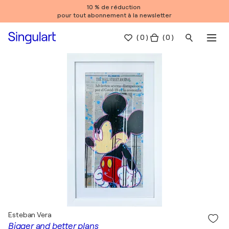
10 % de réduction
pour tout abonnement à la newsletter
(
0
)
( 0 )
Esteban Vera
Bigger and better plans