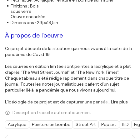
Technique
:
Acrylique, Peinture en bombe sur Papier
Finitions
:
Bois
sous verre
Oeuvre encadrée
Dimensions
:
29,5x18,5in
À propos de l'oeuvre
Ce projet découle de la situation que nous vivons à la suite de la
pandémie de Covid-19.
Les œuvres en édition limitée sont peintes à l'acrylique et à plat
d'après "The Wall Street Journal" et "The New York Times".
Chaque tableau a été rédigé rapidement dans chaque titre de
journal. Toutes les notes journalistiques parlent d'un sujet
particulier lié à la pandémie que nous vivons aujourd'hui.
L'idéologie de ce projet est de capturer une pensée
…
Lire plus
Description traduite automatiquement.
Acrylique
Peinture en bombe
Street Art
Pop art
B.D
Fig